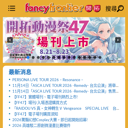
搜尋
最新消息
PERSONA LIVE TOUR 2026 – Resonance –
11月14日「ASCA LIVE TOUR 2026 -Remedy- 台北公演」將舉
辦「FF47迷你演唱會」與「致贈小禮物活動」
11月14日「ASCA LIVE TOUR 2026 -Remedy- 台北公演」售票
網頁公開及女性粉絲看台區設置公告！！
【FF47】實體場刊、電子場刊熱烈上市!
【FF47】場刊/入場憑證購買方式
「RAIDOU VS 真・女神轉生Ⅴ Vengeance SPECIAL LIVE 台
北公演」活動取消及退票服務相關公告
【FF47】電子場刊購買須知
2026驚豔幻想Cosplay大賽，即日起開始招募!
2026 高雄駁二原創微漫畫比賽徵件