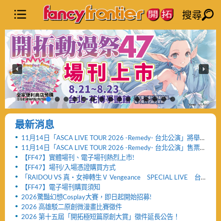
搜尋
最新消息
11月14日「ASCA LIVE TOUR 2026 -Remedy- 台北公演」將舉
辦「FF47迷你演唱會」與「致贈小禮物活動」
11月14日「ASCA LIVE TOUR 2026 -Remedy- 台北公演」售票
網頁公開及女性粉絲看台區設置公告！！
【FF47】實體場刊、電子場刊熱烈上市!
【FF47】場刊/入場憑證購買方式
「RAIDOU VS 真・女神轉生Ⅴ Vengeance SPECIAL LIVE 台
北公演」活動取消及退票服務相關公告
【FF47】電子場刊購買須知
2026驚豔幻想Cosplay大賽，即日起開始招募!
2026 高雄駁二原創微漫畫比賽徵件
2026 第十五屆「開拓極短篇原創大賞」徵件延長公告！