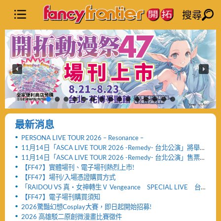
搜尋
最新消息
PERSONA LIVE TOUR 2026 – Resonance –
11月14日「ASCA LIVE TOUR 2026 -Remedy- 台北公演」將舉
辦「FF47迷你演唱會」與「致贈小禮物活動」
11月14日「ASCA LIVE TOUR 2026 -Remedy- 台北公演」售票
網頁公開及女性粉絲看台區設置公告！！
【FF47】實體場刊、電子場刊熱烈上市!
【FF47】場刊/入場憑證購買方式
「RAIDOU VS 真・女神轉生Ⅴ Vengeance SPECIAL LIVE 台
北公演」活動取消及退票服務相關公告
【FF47】電子場刊購買須知
2026驚豔幻想Cosplay大賽，即日起開始招募!
2026 高雄駁二原創微漫畫比賽徵件