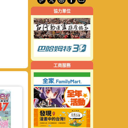
關
協力單位
鍵
字:
工商服務