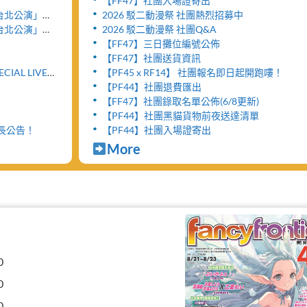
【FF47】社團入場證寄出
y- 台北公演」將
2026 駁二動漫祭 社團熱烈招募中
」
y- 台北公演」售
2026 駁二動漫祭 社團Q&A
【FF47】三日攤位編號公佈
【FF47】社團送貨資訊
ECIAL LIVE
【PF45 x RF14】 社團報名即日起開跑嘍！
【PF44】社團退費匯出
【FF47】社團錄取名單公佈(6/8更新)
【PF44】社團黑貓貨物前夜送達清單
延長公告！
【PF44】社團入場證寄出
More
0
0
0