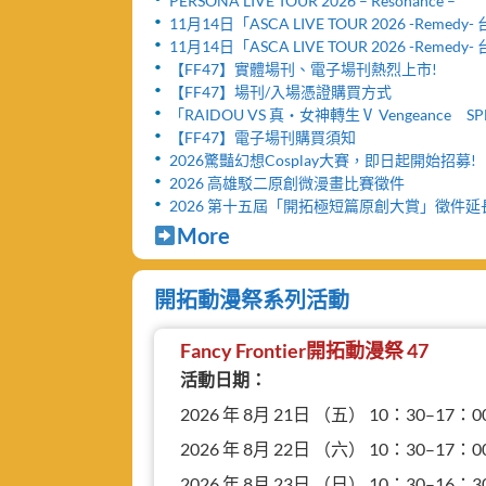
PERSONA LIVE TOUR 2026 – Resonance –
11月14日「ASCA LIVE TOUR 2026 -Remed
舉辦「FF47迷你演唱會」與「致贈小禮物活動
11月14日「ASCA LIVE TOUR 2026 -Remed
票網頁公開及女性粉絲看台區設置公告！！
【FF47】實體場刊、電子場刊熱烈上市!
【FF47】場刊/入場憑證購買方式
「RAIDOU VS 真・女神轉生Ⅴ Vengeance SP
台北公演」活動取消及退票服務相關公告
【FF47】電子場刊購買須知
2026驚豔幻想Cosplay大賽，即日起開始招募!
2026 高雄駁二原創微漫畫比賽徵件
2026 第十五屆「開拓極短篇原創大賞」徵件
More
開拓動漫祭系列活動
Fancy Frontier開拓動漫祭 47
活動日期：
2026 年 8月 21日 （五） 10：30–17：0
2026 年 8月 22日 （六） 10：30–17：0
2026 年 8月 23日 （日） 10：30–16：3