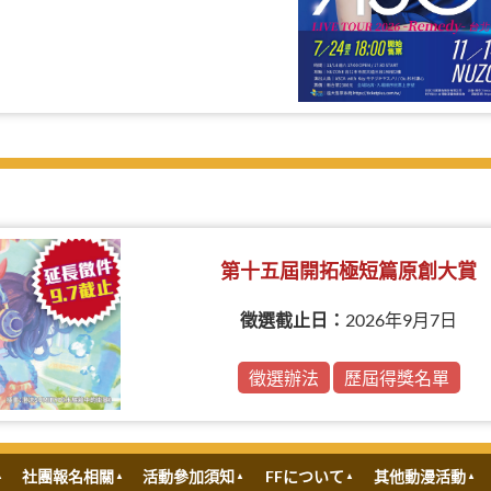
第十五屆開拓極短篇原創大賞
徵選截止日：
2026年9月7日
徵選辦法
歷屆得獎名單
社團報名相關
活動參加須知
FFについて
其他動漫活動