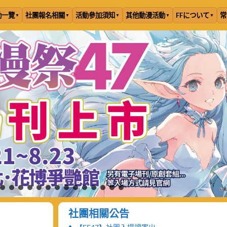
動一覽
社團報名相關
活動參加須知
其他動漫活動
FFについて
常
社團相關公告