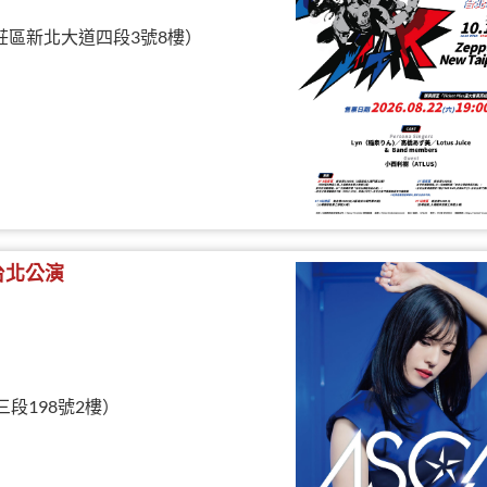
北市新莊區新北大道四段3號8樓）
- 台北公演
三段198號2樓）