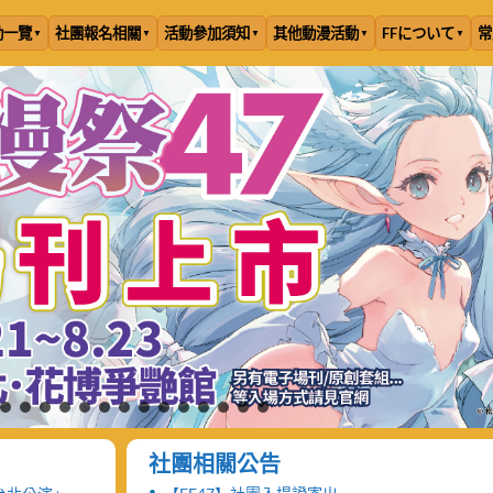
動一覽
社團報名相關
活動參加須知
其他動漫活動
FFについて
常
社團相關公告