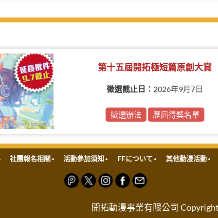
第十五屆開拓極短篇原創大賞
徵選截止日：
2026年9月7日
徵選辦法
歷屆得獎名單
社團報名相關
活動參加須知
FFについて
其他動漫活動
開拓動漫事業有限公司 Copyright © FRO