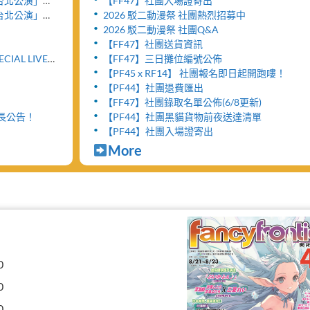
y- 台北公演」將
【FF47】社團入場證寄出
」
y- 台北公演」售
2026 駁二動漫祭 社團熱烈招募中
2026 駁二動漫祭 社團Q&A
【FF47】社團送貨資訊
ECIAL LIVE
【FF47】三日攤位編號公佈
【PF45 x RF14】 社團報名即日起開跑嘍！
【PF44】社團退費匯出
【FF47】社團錄取名單公佈(6/8更新)
延長公告！
【PF44】社團黑貓貨物前夜送達清單
【PF44】社團入場證寄出
More
0
0
0