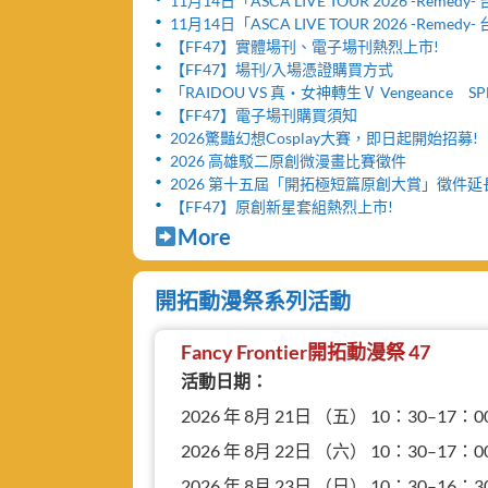
11月14日「ASCA LIVE TOUR 2026 -Remed
舉辦「FF47迷你演唱會」與「致贈小禮物活動
11月14日「ASCA LIVE TOUR 2026 -Remed
票網頁公開及女性粉絲看台區設置公告！！
【FF47】實體場刊、電子場刊熱烈上市!
【FF47】場刊/入場憑證購買方式
「RAIDOU VS 真・女神轉生Ⅴ Vengeance SP
台北公演」活動取消及退票服務相關公告
【FF47】電子場刊購買須知
2026驚豔幻想Cosplay大賽，即日起開始招募!
2026 高雄駁二原創微漫畫比賽徵件
2026 第十五屆「開拓極短篇原創大賞」徵件
【FF47】原創新星套組熱烈上市!
More
開拓動漫祭系列活動
Fancy Frontier開拓動漫祭 47
活動日期：
2026 年 8月 21日 （五） 10：30–17：0
2026 年 8月 22日 （六） 10：30–17：0
2026 年 8月 23日 （日） 10：30–16：3