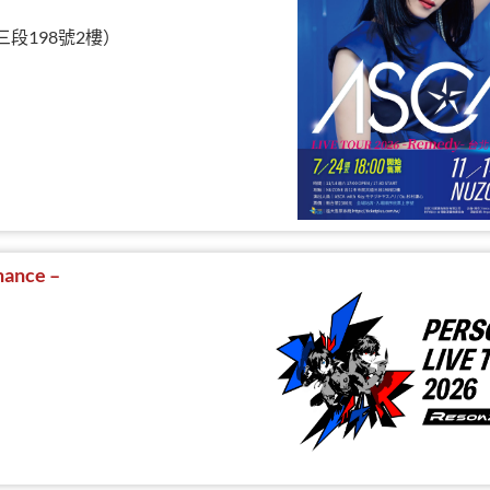
三段198號2樓）
ance –