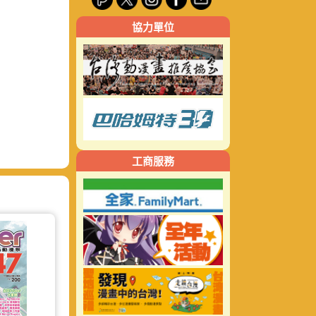
關
協力單位
鍵
字:
工商服務