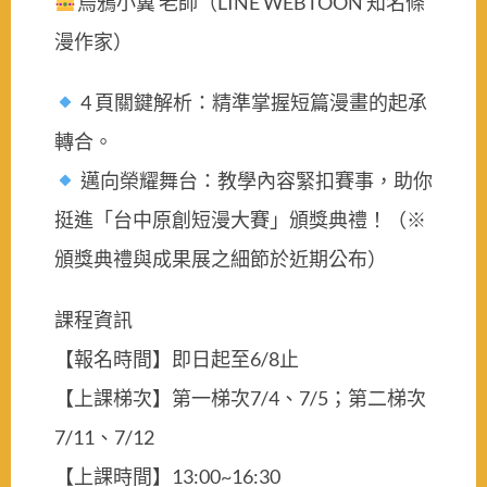
烏鴉小翼 老師（LINE WEBTOON 知名條
漫作家）
4 頁關鍵解析：精準掌握短篇漫畫的起承
轉合。
邁向榮耀舞台：教學內容緊扣賽事，助你
挺進「台中原創短漫大賽」頒獎典禮！（※
頒獎典禮與成果展之細節於近期公布）
課程資訊
【報名時間】即日起至6/8止
【上課梯次】第一梯次7/4、7/5；第二梯次
7/11、7/12
【上課時間】13:00~16:30