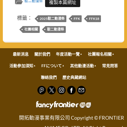
駁二動漫祭
複製本篇網址
標籤：
2025駁二動漫祭
FFK
FFK18
社團相關
駁二動漫祭
最新消息
關於我們
年度活動一覽
社團報名相關
活動參加須知
FFについて
其他動漫活動
常見問答
聯絡我們
歷史典藏網站
開拓動漫事業有限公司 Copyright © FRONTIER