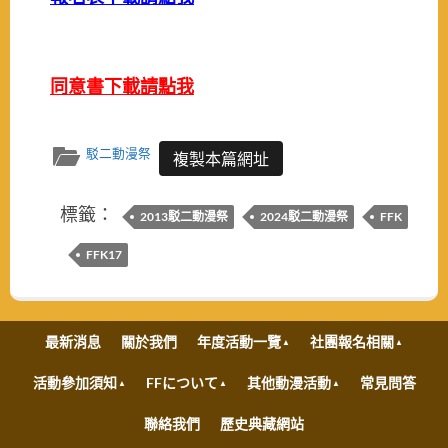
同意書下載請點我
駁二動漫祭
複製本篇網址
標籤：
2013駁二動漫祭
2024駁二動漫祭
FFK
FFK17
最新消息
關於我們
年度活動一覽
社團報名相關
活動參加須知
FFについて
其他動漫活動
常見問答
聯絡我們
歷史典藏網站