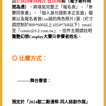
請
於
2024年10月21 日24:00
前（電子郵件時
間為憑）
，將填寫完整之「報名表」、「參
賽同意書」、「個人身分證影本正反面」檔
案以及報名者曾Cos過的角色照片1張（尺寸
請控制於800*600以上1024*768以下）email
至「comic@f-2.com.tw
」，信件主題請註明
驚艷幻想Cosplay大賽
與
參賽者姓名
。
◎ 比賽方式：
———舞台審查：
預定於「2024駁二動漫祭-同人誌創作展」