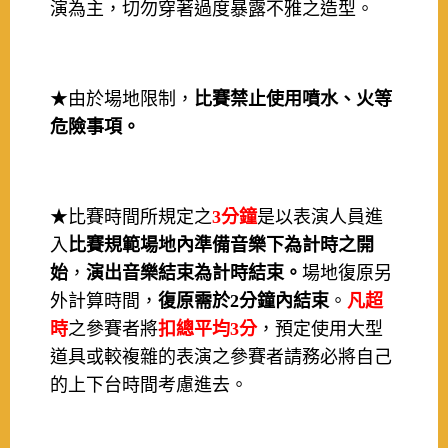
演為主，切勿穿著過度暴露不雅之造型。
★由於場地限制，
比賽禁止使用噴水、火等
危險事項。
★比賽時間所規定之
3分鐘
是以表演人員進
入
比賽規範場地內準備音樂下為計時之開
始
，
演出音樂結束為計時結束。
場地復原另
外計算時間，
復原需於2分鐘內結束
。
凡超
時
之參賽者將
扣總平均3分
，預定使用大型
道具或較複雜的表演之參賽者請務必將自己
的上下台時間考慮進去。