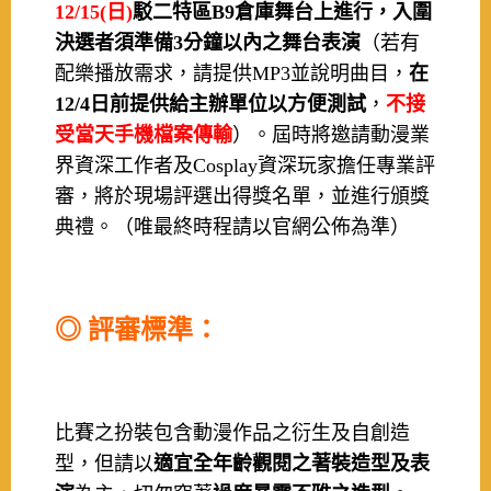
12/15(日)
駁二特區B9倉庫舞台上進行，入圍
決選者須準備3分鐘以內之舞台表演
（若有
配樂播放需求，請提供MP3並說明曲目，
在
12/4日前提供給主辦單位以方便測試
，
不接
受當天手機檔案傳輸
）。屆時將邀請動漫業
界資深工作者及Cosplay資深玩家擔任專業評
審，將於現場評選出得獎名單，並進行頒獎
典禮。（唯最終時程請以官網公佈為準）
◎ 評審標準：
比賽之扮裝包含動漫作品之衍生及自創造
型，但請以
適宜全年齡觀閱之著裝造型及表