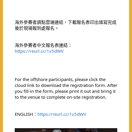
海外參賽者請點雲端連結，下載報名表印出填寫完成
後於現場報到處報名。
海外參賽者中文報名表連結：
https://reurl.cc/1v5dWV
For the offshore participants, please click the
cloud link to download the registration form. After
you fill-in the form, please print it out and bring it
to the venue to complete on-site registration.
ENGLISH：
https://reurl.cc/1v5dWV