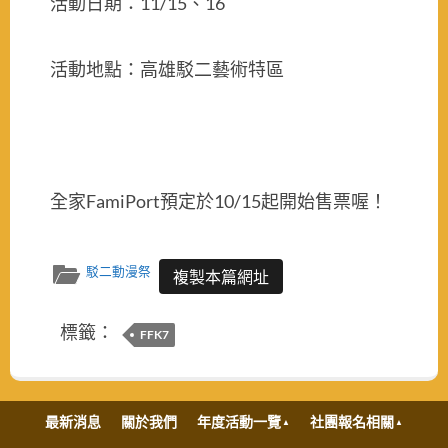
活動日期：
、
11/15
16
活動地點：高雄駁二藝術特區
全家
預定於
起開始售票喔！
FamiPort
10/15
駁二動漫祭
複製本篇網址
標籤：
FFK7
最新消息
關於我們
年度活動一覽
社團報名相關