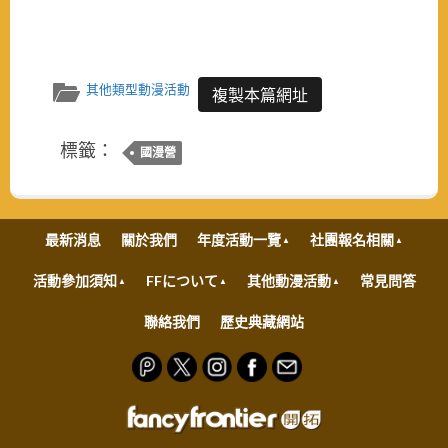
其他類型動漫活動
複製本篇網址
標籤：
國漫營
最新消息
關於我們
年度活動一覽
社團報名相關
活動參加須知
FFについて
其他動漫活動
常見問答
聯絡我們
歷史典藏網站