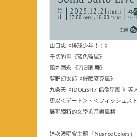
山口忠《排球少年！！》
千切豹馬《藍色監獄》
鶴丸國永 《刀劍亂舞》
夢野幻太郎《催眠麥克風》
九条天《IDOLiSH7-偶像星願-》
更以＜デート＞、＜フィッシュスト
展現獨特的文學系音樂風格
這次演唱會主題 「Nuance Colors