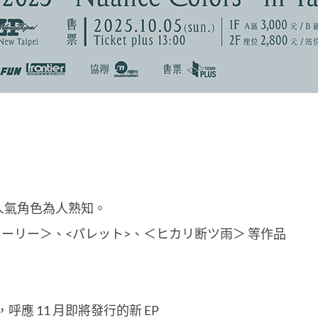
等人氣角色為人熟知。
ーリー＞、<パレット>、＜ヒカリ断ツ雨＞ 等作品
」，呼應 11 月即將發行的新 EP