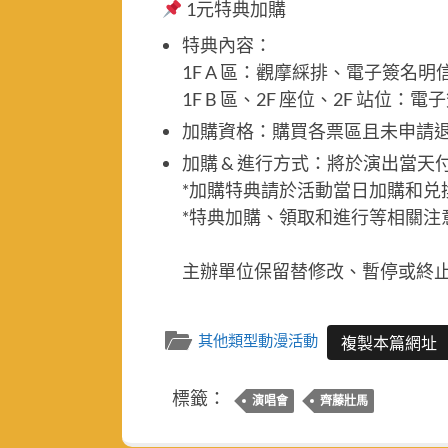
1元特典加購
特典內容：
1F A 區：觀摩綵排、電子簽名明
1F B 區、2F 座位、2F 站位：
加購資格：購買各票區且未申請
加購 & 進行方式：將於演出當天付
*加購特典請於活動當日加購和兑
*特典加購、領取和進行等相關注
主辦單位保留替修改、暫停或終
其他類型動漫活動
複製本篇網址
標籤：
演唱會
齊藤壯馬