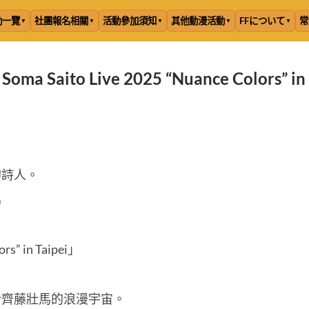
動一覽
社團報名相關
活動參加須知
其他動漫活動
FFについて
常
aito Live 2025 “Nuance Colors” in T
的詩人。
馬
rs” in Taipei」
於齊藤壯馬的浪漫宇宙。