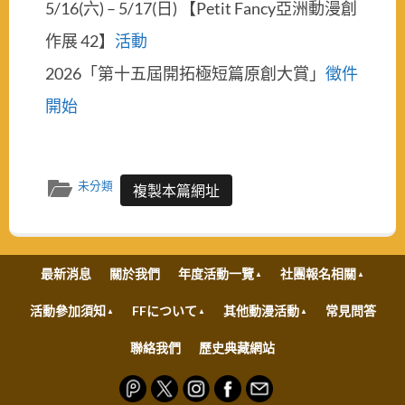
5/16(六) – 5/17(日) 【Petit Fancy亞洲動漫創
作展 42】
活動
2026「第十五屆開拓極短篇原創大賞」
徵件
開始
未分類
複製本篇網址
最新消息
關於我們
年度活動一覽
社團報名相關
活動參加須知
FFについて
其他動漫活動
常見問答
聯絡我們
歷史典藏網站