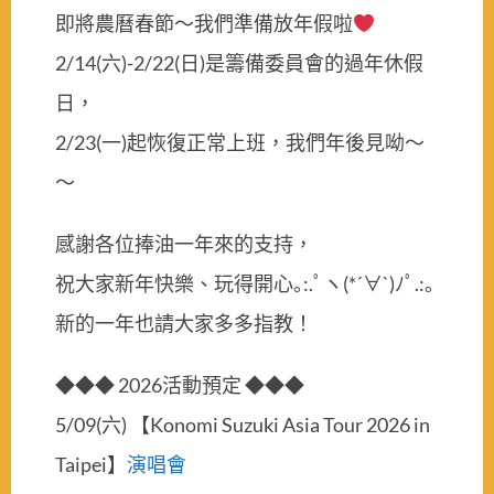
即將農曆春節～我們準備放年假啦
2/14(六)-2/22(日)是籌備委員會的過年休假
日，
2/23(一)起恢復正常上班，我們年後見呦～
～
感謝各位捧油一年來的支持，
祝大家新年快樂、玩得開心｡:.ﾟヽ(*´∀`)ﾉﾟ.:｡
新的一年也請大家多多指教！
◆◆◆ 2026活動預定 ◆◆◆
5/09(六) 【Konomi Suzuki Asia Tour 2026 in
Taipei】
演唱會