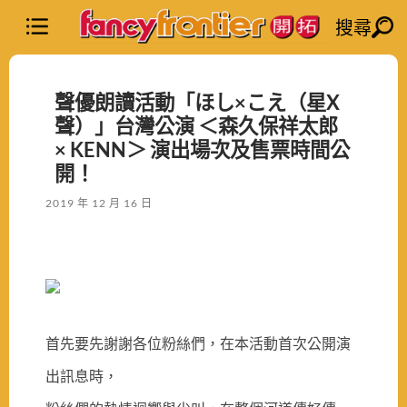
搜尋
聲優朗讀活動「ほし×こえ（星X
聲）」台灣公演 ＜森久保祥太郎
× KENN＞ 演出場次及售票時間公
開！
2019 年 12 月 16 日
首先要先謝謝各位粉絲們，在本活動首次公開演
出訊息時，