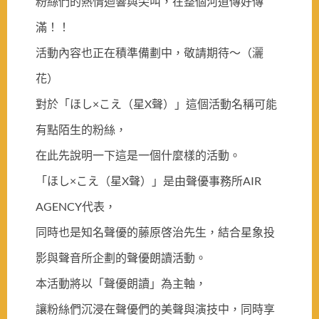
粉絲們的熱情迴響與尖叫，在整個河道傳好傳
滿！！
活動內容也正在積準備劃中，敬請期待～（灑
花）
對於「ほし×こえ（星X聲）」這個活動名稱可能
有點陌生的粉絲，
在此先說明一下這是一個什麼樣的活動。
「ほし×こえ（星X聲）」是由聲優事務所AIR
AGENCY代表，
同時也是知名聲優的藤原啓治先生，結合星象投
影與聲音所企劃的聲優朗讀活動。
本活動將以「聲優朗讀」為主軸，
讓粉絲們沉浸在聲優們的美聲與演技中，同時享