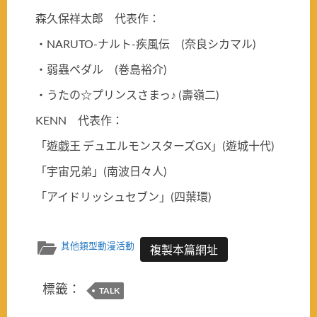
森久保祥太郎 代表作：
・NARUTO-ナルト-疾風伝 (奈良シカマル)
・弱蟲ペダル (巻島裕介)
・うたの☆プリンスさまっ♪ (壽嶺二)
KENN 代表作：
「遊戯王 デュエルモンスターズGX」(遊城十代)
「宇宙兄弟」(南波日々人)
「アイドリッシュセブン」(四葉環)
其他類型動漫活動
複製本篇網址
標籤：
TALK