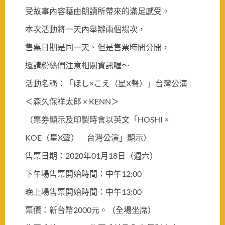
受故事內容藉由朗讀所帶來的滿足感受。
本次活動將一天內舉辦兩個場次，
售票日期是同一天、但是售票時間分開，
還請粉絲們注意相關資訊喔～
活動名稱：「ほし×こえ（星X聲）」台灣公演
＜森久保祥太郎 × KENN＞
（票券顯示及印製時會以英文「HOSHI ×
KOE（星X聲） 台灣公演」顯示）
售票日期：2020年01月18日（週六）
下午場售票開始時間：中午12:00
晚上場售票開始時間：中午13:00
票價：新台幣2000元。（全場坐席）