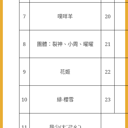
7
噗咩羊
20
8
團體：裂神、小周、曜曜
21
9
花姬
22
10
緋‧櫻雪
23
11
昂少
(
ㄤˊㄕㄠˋ
)