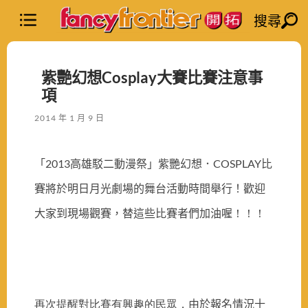
搜尋
紫艷幻想Cosplay大賽比賽注意事
項
2014 年 1 月 9 日
「
2013
高雄駁二動漫祭」紫艷幻想．
COSPLAY
比
賽將於明日月光劇場的舞台活動時間舉行！歡迎
大家到現場觀賽，替這些比賽者們加油喔
！！！
再次提醒對比賽有興趣的民眾，
由於報名情況十