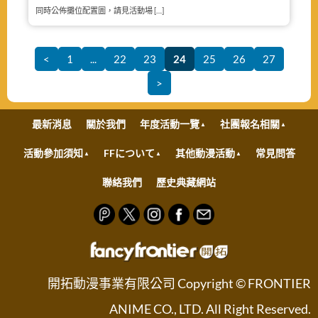
同時公佈攤位配置圖，請見活動場 […]
<
1
...
22
23
24
25
26
27
>
最新消息
關於我們
年度活動一覽
社團報名相關
活動參加須知
FFについて
其他動漫活動
常見問答
聯絡我們
歷史典藏網站
開拓動漫事業有限公司 Copyright © FRONTIER
ANIME CO., LTD. All Right Reserved.