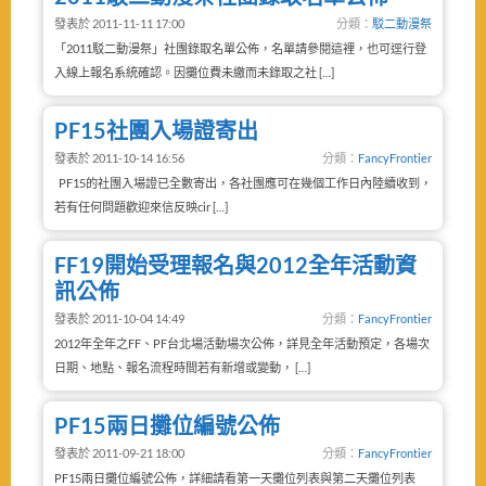
發表於 2011-11-11 17:00
分類：
駁二動漫祭
「2011駁二動漫祭」社團錄取名單公佈，名單請參閱這裡，也可逕行登
入線上報名系統確認。因攤位費未繳而未錄取之社 […]
PF15社團入場證寄出
發表於 2011-10-14 16:56
分類：
FancyFrontier
PF15的社團入場證已全數寄出，各社團應可在幾個工作日內陸續收到，
若有任何問題歡迎來信反映cir […]
FF19開始受理報名與2012全年活動資
訊公佈
發表於 2011-10-04 14:49
分類：
FancyFrontier
2012年全年之FF、PF台北場活動場次公佈，詳見全年活動預定，各場次
日期、地點、報名流程時間若有新增或變動， […]
PF15兩日攤位編號公佈
發表於 2011-09-21 18:00
分類：
FancyFrontier
PF15兩日攤位編號公佈，詳細請看第一天攤位列表與第二天攤位列表