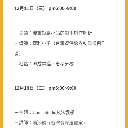
12
月
11
日
（三）
pm6:00~9:00
－主題：漫畫短篇小品的劇本創作解析
－講師：傑利小子（台灣資深跨界動漫畫創作
者）
－地點：聯成電腦．忠孝分校
12
月
18
日
（三）
pm6:00~9:00
－主題：ComicStudio技法教學
－講師：
湯翔麟（台灣資深漫畫家）