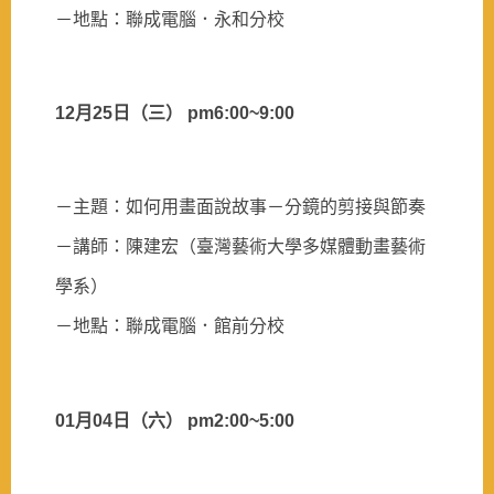
－地點：聯成電腦．永和分校
12
月
25
日
（三）
pm6:00~9:00
－主題：如何用畫面說故事－分鏡的剪接與節奏
－講師：陳建宏（臺灣藝術大學多媒體動畫藝術
學系）
－地點：聯成電腦．
館前分校
01
月
04
日
（六）
pm2:00~5:00