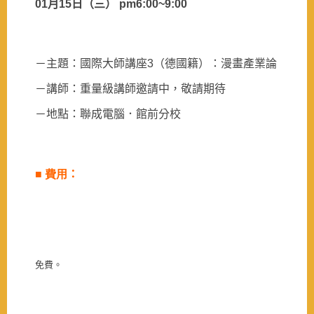
01
月
15
日
（三）
pm6:00~9:00
－主題：國際大師講座
3
（德國籍）：漫畫產業論
－講師：重量級講師邀請中，敬請期待
－地點：聯成電腦．館前分校
■
費用
：
免費。