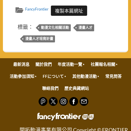
FancyFrontier
複製本篇網址
標籤：
動漫文化相關活動
漫畫人才
漫畫人才培育計畫
最新消息
關於我們
年度活動一覽
社團報名相關
活動參加須知
FFについて
其他動漫活動
常見問答
聯絡我們
歷史典藏網站
開拓動漫事業有限公司 Copyright © FRONTIER