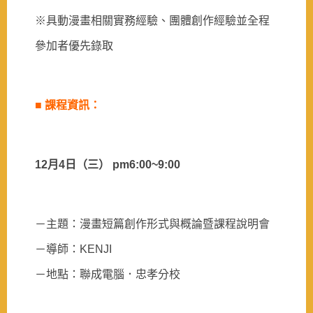
※具動漫畫相關實務經驗、團體創作經驗並全程
參加者優先錄取
■
課程資訊：
12
月
4
日
（三）
pm6:00~9:00
－主題：漫畫短篇創作形式與概論暨課程說明會
－導師：
KENJI
－地點：聯成電腦．忠孝分校