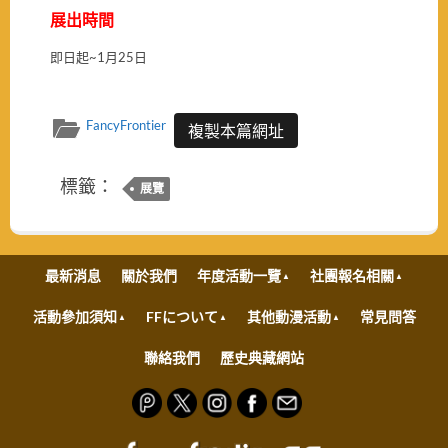
展出時間
即日起~1月25日
FancyFrontier
複製本篇網址
標籤：
展覽
最新消息
關於我們
年度活動一覽
社團報名相關
活動參加須知
FFについて
其他動漫活動
常見問答
聯絡我們
歷史典藏網站