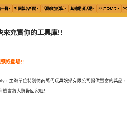
動一覽
社團報名相關
活動參加須知
其他動漫活動
FFについて
常
!快來充實你的工具庫!!
即將登場!!
ly，主辦單位特別情商萬代玩具娛樂有限公司提供豐富的獎品，
有機會將大獎帶回家喔!!