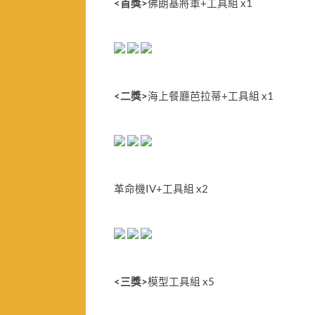
<
首獎
>
佛朗基將軍
+
工具組
x1
<
二獎
>
海上餐廳芭拉蒂
+
工具組
x1
革命機
IV+
工具組
x2
<
三獎
>
模型工具組
x5