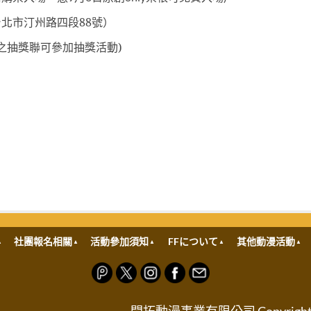
台北市汀州路四段
88
號）
之抽獎聯可參加抽獎活動)
社團報名相關
活動參加須知
FFについて
其他動漫活動