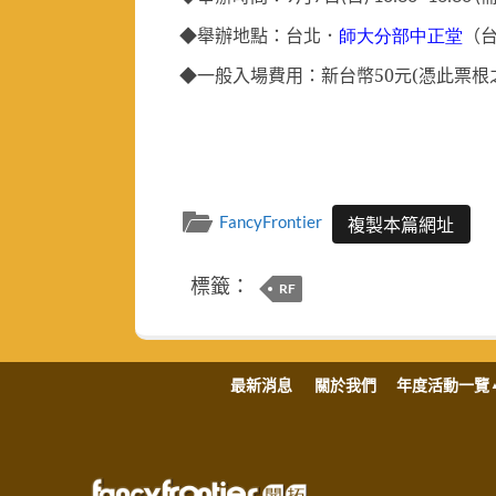
◆舉辦地點：台北．
師大分部中正堂
（
◆一般入場費用：新台幣
50
元(憑此票根
FancyFrontier
複製本篇網址
標籤：
RF
最新消息
關於我們
年度活動一覽