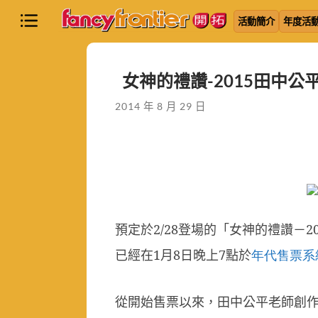
活動簡介
年度活
女神的禮讚-2015田中公
2014 年 8 月 29 日
預定於
2/28
登場的「女神的禮讚－
2
已經在
1
月
8
日晚上
7
點於
年代售票系
從開始售票以來，田中公平老師創