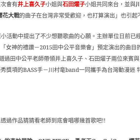
這次會有
井上喜久子
小姐與
石田燿子
小姐共同來台，並與
櫻花大戰
的曲子在台灣非常受歡迎，也打算演出」也引起
票小活動中提出了不少想聽歌曲的心願。主辦單位日前已
的「女神的禮讚－
2015
田中公平音樂會」預定演出的曲目
錯過田中公平老師帶領井上喜久子、石田燿子兩位來賓與
優秀獎項的
BASS
手－川村竜
band
一同攜手為台灣動漫迷
也透過作品猜猜看老師到底會唱哪幾首歌吧
!!