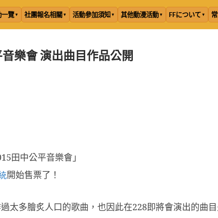
動一覽
社團報名相關
活動參加須知
其他動漫活動
FFについて
常
平音樂會 演出曲目作品公開
015
田中公平音樂會」
統
開始售票了！
作過太多膾炙人口的歌曲，也因此在
228
即將會演出的曲目