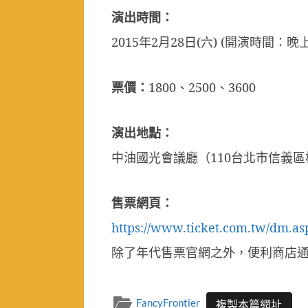
演出時間：
2015
年
2
月
28
日
(
六
) (
開演時間：晚
票價：
1800
、
2500
、
3600
演出地點：
中油國光會議廳（
110
台北市信義區
售票網頁：
https://www.ticket.com.tw/dm.a
除了年代售票官網之外，便利商店
FancyFrontier
複製本篇網址