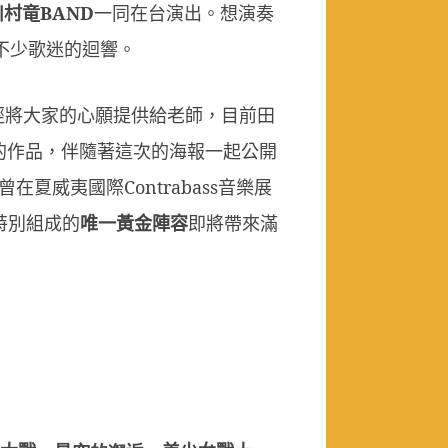
川村竜
BAND
一同在台演出。想演奏
不少歌迷的迴響。
經將大家的心願提供給老師，目前田
的作品，伴隨著這次的海報一起公開
曾在夏威夷國際
Contrabass
音樂展
特別組成的
唯一黃金陣容
即將帶來滿