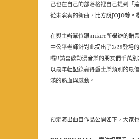
己也在自己的部落格裡自己提到「
從未演奏的新曲，比方說
JOJO
等。
在與主辦單位跟
aniarc
所舉辦的贈
中公平老師針對此提出了
2/28
登場
囉
!!
請喜歡動漫音樂的朋友們千萬別
以最年輕記錄嬴得爵士樂類別的最
滿的熱血與感動。
預定演出曲目作品公開如下，大家