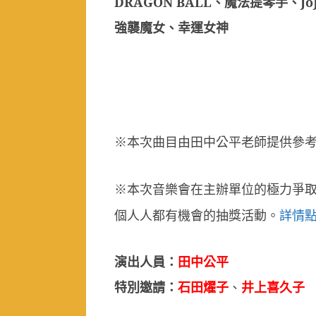
DRAGON BALL
、
魔法提琴手、
Jo
強襲魔女、幸運女神
本次曲目由田中公平老師提供參
※
本次音樂會在主辦單位的極力爭
※
個人人都有機會的抽獎活動。
詳情
演出人員：
田中公平
特別邀請：
石田燿子
、
井上喜久子