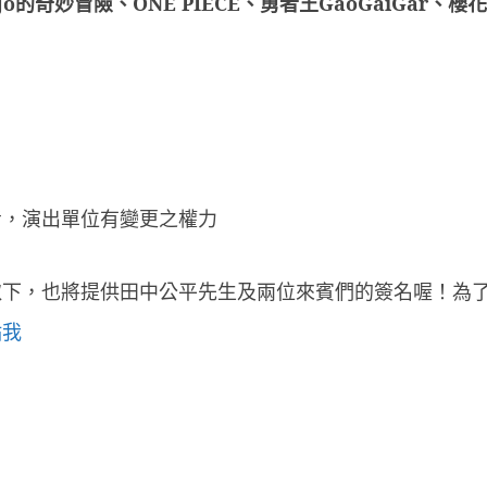
Jo
的奇妙冒險、
ONE PIECE
、勇者王
GaoGaiGar
、
櫻花
考，演出單位有變更之權力
取下，也將提供田中公平先生及兩位來賓們的簽名喔！為
點我