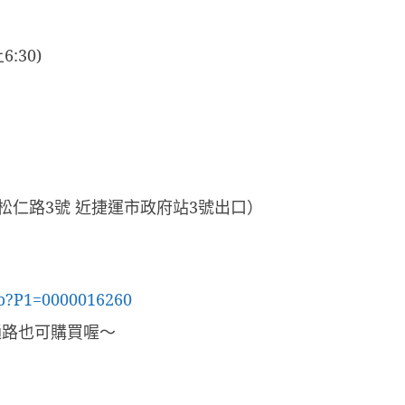
上
6:30)
松仁路
3
號 近捷運市政府站
3
號出口）
sp?P1=0000016260
通路也可購買喔～