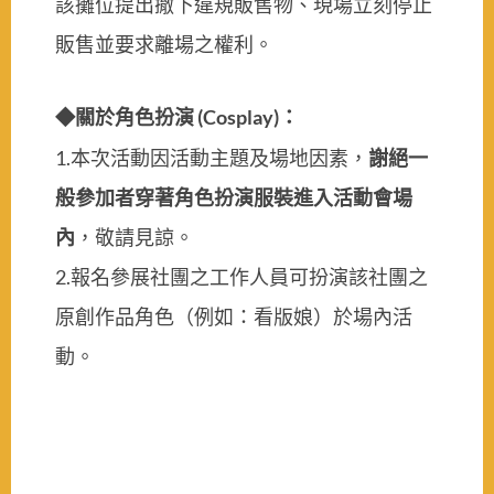
該攤位提出撤下違規販售物、現場立刻停止
販售並要求離場之權利。
關於角色扮演
(Cosplay)
：
◆
1.
本次活動因活動主題及場地因素，
謝絕一
般參加者穿著角色扮演服裝進入活動會場
內
，敬請見諒。
2.
報名參展社團之工作人員可扮演該社團之
原創作品角色（例如：看版娘）於場內活
動。