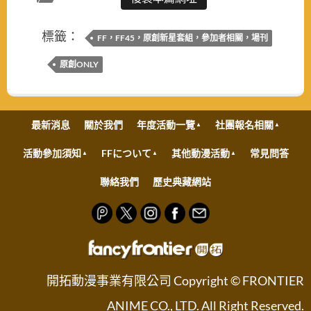
標籤：
FF，FF45，原創新星套組，參加者相關，場刊
原創ONLY
最新消息
關於我們
年度活動一覽
社團報名相關
活動參加須知
FFについて
其他動漫活動
常見問答
聯絡我們
歷史典藏網站
開拓動漫事業有限公司 Copyright © FRONTIER
ANIME CO., LTD. All Right Reserved.