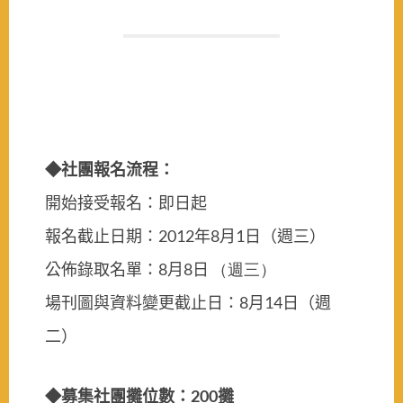
◆社團報名流程：
開始接受報名：即日起
2012
8
1
報名截止日期：
年
月
日
（週三）
8
8
公佈錄取名單：
月
日
（週三）
8
14
場刊圖與資料變更截止日：
月
日（週
二）
200
◆募集社團攤位數：
攤