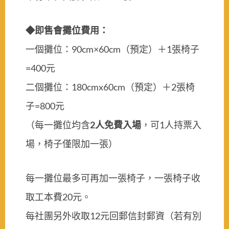
◆即售會攤位費用：
90c
m×
60c
m
1
一個攤位：
（預定）＋
張椅子
=400
元
180c
mx
60c
m
2
二個攤位：
（預定）＋
張椅
=800
子
元
2
1
（每一攤位均含
人免費入場
，可
人持票入
場，椅子僅限加一張）
每一攤位最多可再加一張椅子，一張椅子收
20
取工本費
元。
12
每社團另外收取
元回郵信封郵資（若有別