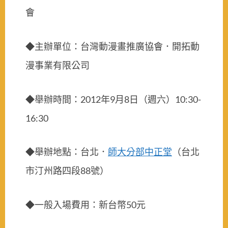
會
◆主辦單位：台灣動漫畫推廣協會
．
開拓動
漫事業有限公司
2012
9
8
10:30-
◆舉辦時間：
年
月
日
（週六）
16:30
◆舉辦地點：台北
．
師大分部中正堂
（
台北
88
市汀州路四段
號
）
50
◆一般入場費用：新台幣
元