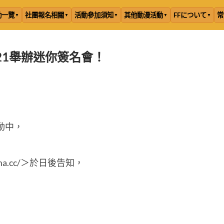
動一覽
社團報名相關
活動參加須知
其他動漫活動
FFについて
常
21舉辦迷你簽名會！
r活動中，
oma.cc/＞於日後告知，