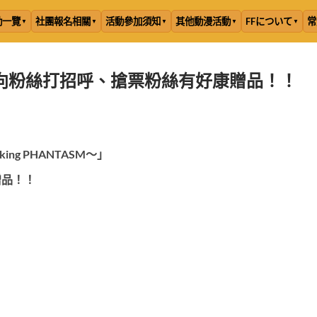
動一覽
社團報名相關
活動參加須知
其他動漫活動
FFについて
常
向粉絲打招呼、搶票粉絲有好康贈品！！
ng PHANTASM～」
贈品！！