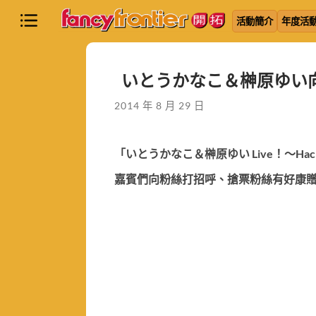
活動簡介
年度活
いとうかなこ＆榊原ゆい
2014 年 8 月 29 日
「いとうかなこ＆榊原ゆい Live！～Hacki
嘉賓們向粉絲打招呼、搶票粉絲有好康