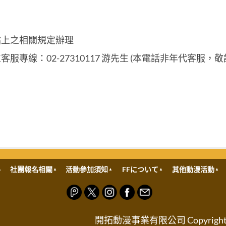
站上之相關規定辦理
專線：02-27310117 游先生 (本電話非年代客服，敬
社團報名相關
活動參加須知
FFについて
其他動漫活動
開拓動漫事業有限公司 Copyright © FRO