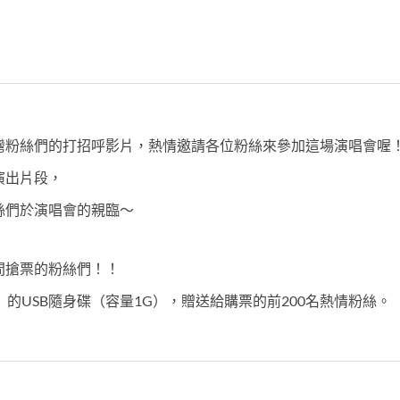
灣粉絲們的打招呼影片，熱情邀請各位粉絲來參加這場演唱會喔
演出片段，
絲們於演唱會的親臨～
間搶票的粉絲們！！
ES》的USB隨身碟（容量1G），
贈送給購票的前200名熱情粉絲。