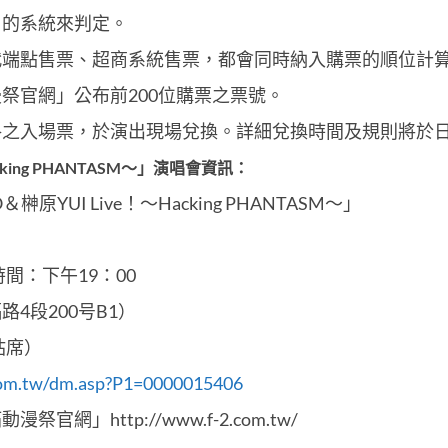
」的系統來判定。
代端點售票、超商系統售票，都會同時納入購票的順位計
祭官網」公布前200位購票之票號。
格之入場票，於演出現場兌換。詳細兌換時間及規則將於
king PHANTASM～」演唱會資訊：
原YUI Live！～Hacking PHANTASM～」
間：下午19：00
路4段200号B1）
站席）
.com.tw/dm.asp?P1=0000015406
」http://www.f-2.com.tw/