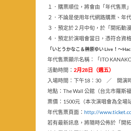
１．購票順位，將會由「年代售票
２．不論是使用年代網路購票、年
３．預定於２月中旬，於「開拓動漫
４．預定於演唱會當日，憑符合資
「いとうかなこ＆榊原ゆい Live！～Hac
年代售票顯示名稱：「ITO KANAKO＆榊
活動時間：
2月28日（週五）
入場時間：下午18：30 ／ 開演時
地點：The Wall 公館（台北市羅斯福
票價：1500元（本次演唱會為全場
年代售票頁面：
http://www.ticket
若有最新訊息，將隨時公佈於「開拓動漫祭官網