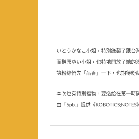
いとうかなこ小姐，特別錄製了跟台
而榊原ゆい小姐，也特地開放了她的
讓粉絲們先「品香」一下，也期待粉
本次也有特別禮物，要送給在第一時
由「5pb.」提供《ROBOTICS;NOT