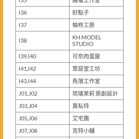
I35
觸電工作室
I36
好點子
I37
柚柊工房
KH MODEL
I38
STUDIO
I39,I40
可奈肉蛋屋
I41,I42
眾惡堂工坊
I43,I44
角落工作室
J01,J02
琉璃茉莉 原創設計
J03,J04
異私特
J05,J06
艾宅團
J07,J08
克特小舖