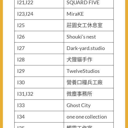
I21,I22
SQUARD FIVE
I23,I24
MiraKE
I25
莊園女工休息室
I26
Shouki’s nest
I27
Dark-yard.studio
I28
犬狸貓手作
I29
TwelveStudios
I30
營養口糧兵工廠
I31,I32
微塵事務所
I33
Ghost City
I34
one one collection