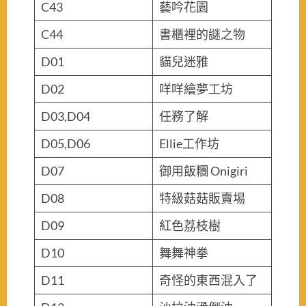
C43
藝吟花園
C44
書櫃裡的謎之物
D01
貓兒迷雅
D02
咩咩繪夢工坊
D03,D04
任務了解
D05,D06
Ellie工作坊
D07
御用飯糰 Onigiri
D08
特級菇菇販賣埸
D09
紅色荔枝樹
D10
舞舞神拳
D11
奇怪的東西混入了