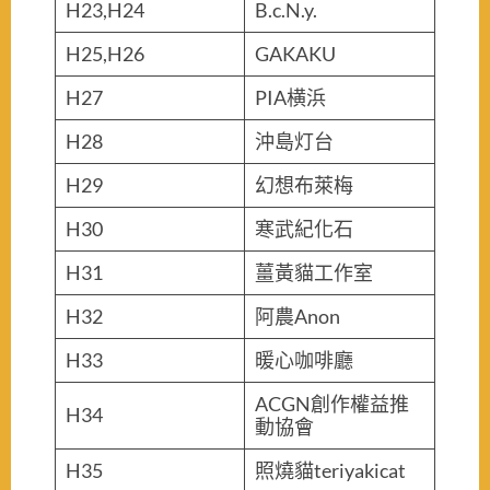
H23,H24
B.c.N.y.
H25,H26
GAKAKU
H27
PIA横浜
H28
沖島灯台
H29
幻想布萊梅
H30
寒武紀化石
H31
薑黃貓工作室
H32
阿農Anon
H33
暖心咖啡廳
ACGN創作權益推
H34
動協會
H35
照燒貓teriyakicat