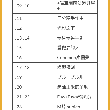
+喵耳園魔法道具屋
J09,J10
+
J11
三分糖手作中
J12
光影之下
J13,J14
瑪魯瑪魯手創
J15
愛做夢的人
J16
Cunomon庫糯夢
J17,J18
模型優創
J19
ブルーブルルー
J20
奶油玉米的呆毛
J21,J22
FuwaFuwa軟趴趴
J23
M片 m-pien