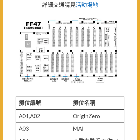
詳細交通請見
活動場地
攤位編號
攤位名稱
A01,A02
OriginZero
A03
MAI