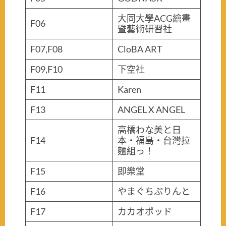
大同大學ACG繪畫
F06
暨藝術研習社
F07,F08
CloBA ART
F09,F10
下空社
F11
Karen
F13
ANGEL X ANGEL
高橋わな美と日
F14
本・福島・台灣拉
麵組っ！
F15
即樂堂
F16
やまぐちぷりんと
F17
カカオポッド