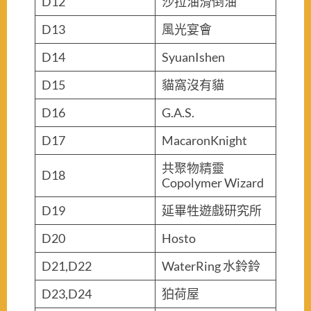
D12
沙拉油滑倒油
D13
風光宴會
D14
SyuanIshen
D15
貓窩沒有貓
D16
G.A.S.
D17
MacaronKnight
共聚物精靈
D18
Copolymer Wizard
D19
延畢牲遊戲研究所
D20
Hosto
D21,D22
WaterRing 水鈴鈴
D23,D24
狛荷屋