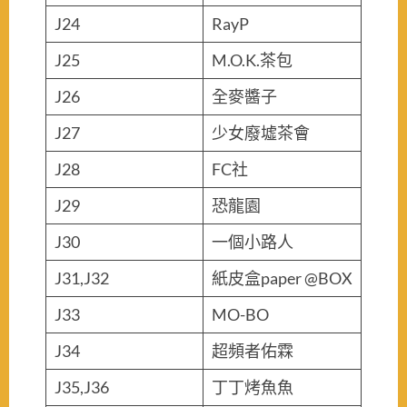
J24
RayP
J25
M.O.K.茶包
J26
全麥醬子
J27
少女廢墟茶會
J28
FC社
J29
恐龍園
J30
一個小路人
J31,J32
紙皮盒paper @BOX
J33
MO-BO
J34
超頻者佑霖
J35,J36
丁丁烤魚魚