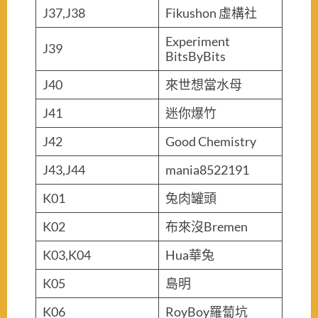
J37,J38
Fikushon 虛構社
Experiment
J39
BitsByBits
J40
來世想當水母
J41
迷你爆竹
J42
Good Chemistry
J43,J44
mania8522191
K01
兔肉罐頭
K02
布來沒Bremen
K03,K04
Hua華兔
K05
島明
K06
RoyBoy羅蔔坑