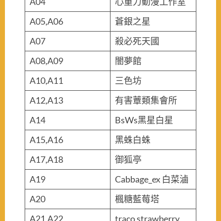
A04
心重力動漫工作室
A05,A06
蒼銀之星
A07
殺必死天國
A08,A09
闇夢館
A10,A11
三色坊
A12,A13
有害蕈類集會所
A14
BsWs黑星白星
A15,A16
黑蛛白蛛
A17,A18
御狐亭
A19
Cabbage_ex 白菜滷
A20
楓糖藍莓塔
A21,A22
traco strawberry