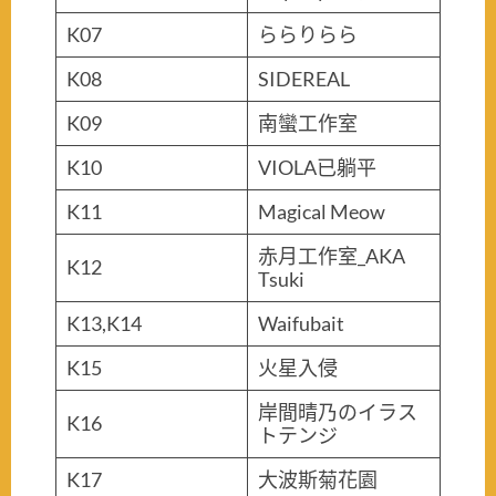
K07
ららりらら
K08
SIDEREAL
K09
南蠻工作室
K10
VIOLA已躺平
K11
Magical Meow
赤月工作室_AKA
K12
Tsuki
K13,K14
Waifubait
K15
火星入侵
岸間晴乃のイラス
K16
トテンジ
K17
大波斯菊花園