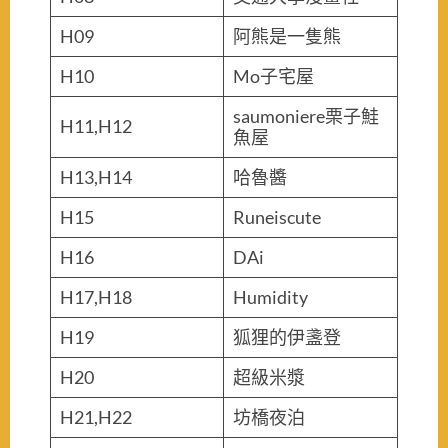
H09
阿熊是一隻熊
H10
Mo子宅屋
saumoniere栗子鮭
H11,H12
魚屋
H13,H14
哈魯醬
H15
Runeiscute
H16
DAi
H17,H18
Humidity
H19
狐狸的伊盞登
H20
超級米漿
H21,H22
坊橋夜泊