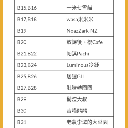
B15,B16
一米七雪貓
B17,B18
wasa米米米
B19
NoazZark-NZ
B20
放課後、櫻Cafe
B21,B22
帕淇Pachi
B23,B24
Luminous冷凝
B25,B26
居狸GLI
B27,B28
肚臍轉圈圈
B29
鬍渣大叔
B30
吉喵熊熊
B31
老農李澤的大菜園