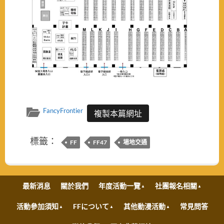
FancyFrontier
複製本篇網址
標籤：
FF
FF47
場地交通
最新消息
關於我們
年度活動一覽
社團報名相關
活動參加須知
FFについて
其他動漫活動
常見問答