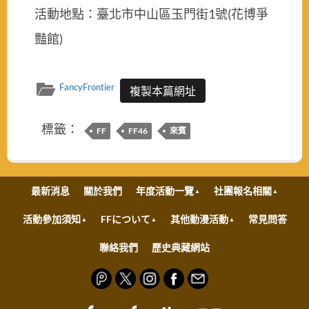
活動地點：臺北市中山區玉門街1號(花博爭
豔館)
FancyFrontier
複製本篇網址
標籤：
FF
FF46
來賓
最新消息
關於我們
年度活動一覽
社團報名相關
活動參加須知
FFについて
其他動漫活動
常見問答
聯絡我們
歷史典藏網站