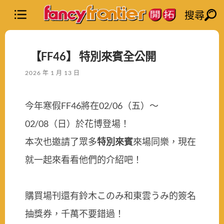
搜尋
【FF46】 特別來賓全公開
2026 年 1 月 13 日
今年寒假FF46將在02/06（五）～
02/08（日）於花博登場！
本次也邀請了眾多
特別來賓
來場同樂，現在
就一起來看看他們的介紹吧！
購買場刊還有鈴木このみ和東雲うみ的簽名
抽獎券，千萬不要錯過！