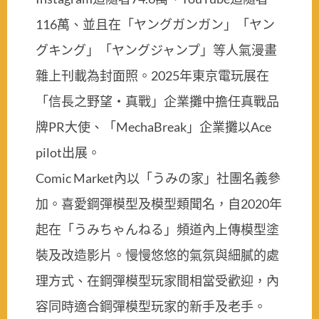
116萬、並且在「ヤングガンガン」「ヤン
グキング」「ヤングジャンプ」等人氣漫畫
雜上刊載為封面照。2025年東京電玩展在
「信長之野望・真戰」企業攤中擔任真戰品
牌PR大使、「MechaBreak」企業攤以Ace
pilot出展。
Comic Market內以「うみの家」社團名義參
加。喜愛鋼彈模型及模型類聞名，自2020年
起在「うみちゃんねる」頻道內上傳模型塗
裝及改造影片。慢慢悠悠的氣氛與細膩的處
理方式、在鋼彈模型玩家間相當受歡迎，內
容同時適合鋼彈模型玩家的新手及老手。