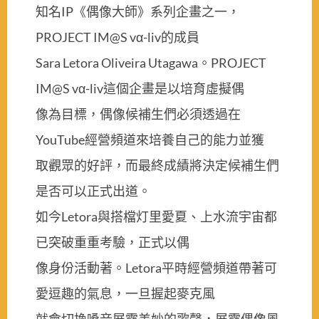
知名IP《偶像大師》系列企畫之一，
PROJECT IM@S vα-liv的成員
Sara Letora Oliveira Utagawa。PROJECT
IM@S vα-liv這個企畫是以培育虛擬偶
像為目標，偶像候補生們必須透過在
YouTube經營頻道來培養自己的能力並獲
取觀眾的好評，而最終成績將決定候補生們
是否可以正式出道。
如今Letora與搭檔灯里愛夏、上水流宇宙都
已突破重重考驗，正式以偶
像身份活動著。Letora平時經營頻道帶著可
愛逗趣的氣息，一旦握起麥克風