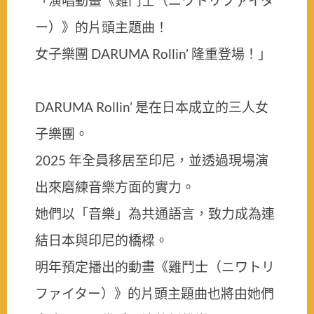
「演唱動畫《雞鬥士（ニワトリファイタ
ー）》的片頭主題曲！
女子樂團 DARUMA Rollin’ 隆重登場！」
DARUMA Rollin’ 是在日本成立的三人女
子樂團。
2025 年全員移居至印尼，並透過現場演
出來磨練音樂方面的實力。
她們以「音樂」為共通語言，致力成為連
結日本與印尼的橋樑。
明年預定播出的動畫《雞鬥士（ニワトリ
ファイター）》的片頭主題曲也將由她們