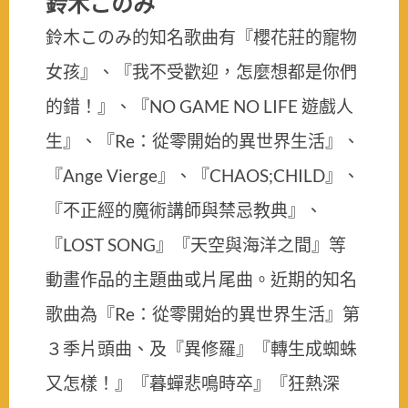
鈴木このみ
鈴木このみ的知名歌曲有『櫻花莊的寵物
女孩』、『我不受歡迎，怎麼想都是你們
的錯！』、『NO GAME NO LIFE 遊戲人
生』、『Re：從零開始的異世界生活』、
『Ange Vierge』、『CHAOS;CHILD』、
『不正經的魔術講師與禁忌教典』、
『LOST SONG』『天空與海洋之間』等
動畫作品的主題曲或片尾曲。近期的知名
歌曲為『Re：從零開始的異世界生活』第
３季片頭曲、及『異修羅』『轉生成蜘蛛
又怎樣！』『暮蟬悲鳴時卒』『狂熱深