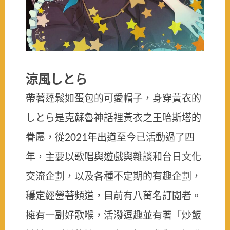
涼風しとら
帶著蓬鬆如蛋包的可愛帽子，身穿黃衣的
しとら是克蘇魯神話裡黃衣之王哈斯塔的
眷屬，從2021年出道至今已活動過了四
年，主要以歌唱與遊戲與雜談和台日文化
交流企劃，以及各種不定期的有趣企劃，
穩定經營著頻道，目前有八萬名訂閱者。
擁有一副好歌喉，活潑逗趣並有著「炒飯