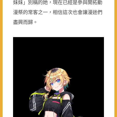
妹妹」別稱的她，現在已經是參與開拓動
漫祭的常客之一，相信這次也會讓漫迷們
盡興而歸。