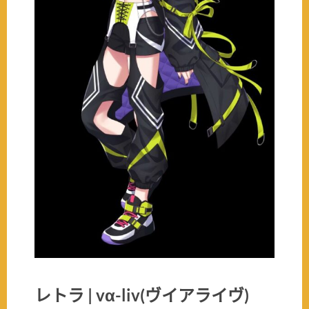
レトラ | vα-liv(ヴイアライヴ)