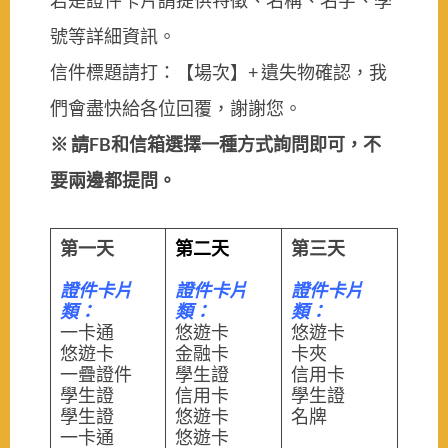
號等詳細資訊。
信件標題請打：【場次】+ 遺失物確認，我
們會盡快給各位回覆，謝謝您。
※ 請FB和信箱選擇一種方式詢問即可，不
要兩邊都提問。
第一天
第二天
第三天
證件卡片
證件卡片
證件卡片
類：
類：
類：
一卡通
悠遊卡
悠遊卡
悠遊卡
金融卡
卡夾
一疊證件
學生證
信用卡
學生證
信用卡
學生證
學生證
悠遊卡
名牌
一卡通
悠遊卡