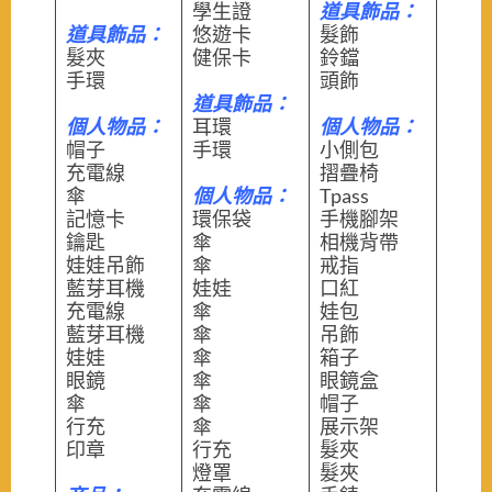
學生證
道具飾品：
道具飾品：
悠遊卡
髮飾
髮夾
健保卡
鈴鐺
手環
頭飾
道具飾品：
個人物品：
耳環
個人物品：
帽子
手環
小側包
充電線
摺疊椅
傘
個人物品：
Tpass
記憶卡
環保袋
手機腳架
鑰匙
傘
相機背帶
娃娃吊飾
傘
戒指
藍芽耳機
娃娃
口紅
充電線
傘
娃包
藍芽耳機
傘
吊飾
娃娃
傘
箱子
眼鏡
傘
眼鏡盒
傘
傘
帽子
行充
傘
展示架
印章
行充
髮夾
燈罩
髮夾