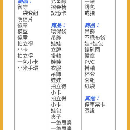
商品：
充電線
手錶
御守
摺疊椅
錢包
一袋套組
記憶卡
戒指
明信片
徽章
商品：
商品：
模型
環保袋
吊飾
徽章
吊飾
不織布袋
拍立得
娃娃
娃+娃包
小卡
立牌
鑰匙圈
拍立得
掛軸
徽章
一包小卡
娃娃
PVC
小米手環
衣服
掛軸
吊飾
杯套
娃娃
套組
拍立得
紙袋
小卡
拍立得
其他：
小卡
停車票卡
娃包
憑證
夾子
一袋周邊
一袋周邊