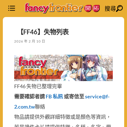
搜尋
【FF46】失物列表
2026 年 2 月 10 日
FF46 失物已整理完畢
需要確認者請
FB 私訊
或寄信至
service@f-
2.com.tw
聯絡
物品請提供外觀詳細特徵或是顏色等資訊，
若是證件卡片請提供特徵、名稱、名字、學