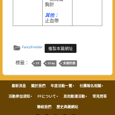
胸針
其他：
止血帶
FancyFrontier
複製本篇網址
標籤：
FF
FF46
失物列表
最新消息
關於我們
年度活動一覽
社團報名相關
活動參加須知
FFについて
其他動漫活動
常見問答
聯絡我們
歷史典藏網站