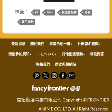
標籤：
FF
FF44
參加者相關
場刊
電子場刊
最新消息
關於我們
年度活動一覽
社團報名相關
活動參加須知
FFについて
其他動漫活動
常見問答
聯絡我們
歷史典藏網站
開拓動漫事業有限公司 Copyright © FRONTIER
ANIME CO., LTD. All Right Reserved.