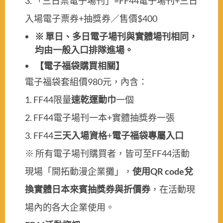
3. 「三日票電子場刊」=FF44電子場刊+三日
入場電子票券+抽獎券／售價$400
※ 單日、多日電子場刊與實體場刊相同，
均由一般入口排隊進場。
【電子福袋購買相關】
電子福袋套組價980元，內含：
1. FF44限量
速乾運動巾
一個
2. FF44電子場刊一本+實體抽獎券一張
3. FF44
三天入場資格
+
電子福袋專屬入口
※ 所有電子場刊購買者，皆可至FF44活動
現場「開拓動漫企業攤」，
使用QR code兌
換實體日本來賓抽獎券與折價券
，在活動現
場內的各大企業使用。