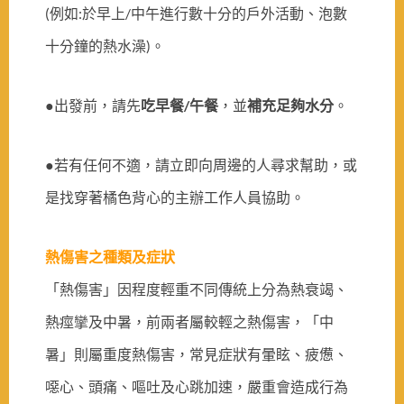
(例如:於早上/中午進行數十分的戶外活動、泡數
十分鐘的熱水澡)。
●出發前，請
先
吃早餐/午餐
，並
補充足夠水分
。
●若有任何不適，請立即向周邊的人尋求幫助，或
是找穿著橘色背心的主辦工作人員協助。
熱傷害之種類及症狀
「熱傷害」因程度輕重不同傳統上分為熱衰竭、
熱痙攣及中暑，前兩者屬較輕之熱傷害，「中
暑」則屬重度熱傷害，常見症狀有暈眩、疲憊、
噁心、頭痛、嘔吐及心跳加速，嚴重會造成行為