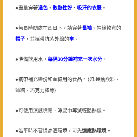
●盡量穿著
淺色
、
散熱性好
、
吸汗的衣服
。
●若長時間處在烈日下，請穿著
長袖
、帽緣較寬的
帽子
，並攜帶抗紫外線的
傘
。
●準備飲用水，
每隔30分鐘補充一次水分
。
●攜帶補充鹽份和血糖用的食品。 (如:運動飲料、
鹽糖、巧克力棒等)
●可使用涼感噴霧、涼感巾等減輕酷熱感。
●若平時不習慣高溫環境，可先
適應熱環境。