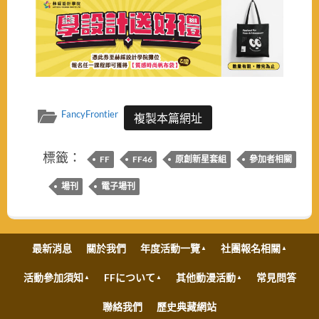
FancyFrontier
複製本篇網址
標籤：
FF
FF46
原創新星套組
參加者相關
場刊
電子場刊
最新消息
關於我們
年度活動一覽
社團報名相關
活動參加須知
FFについて
其他動漫活動
常見問答
聯絡我們
歷史典藏網站