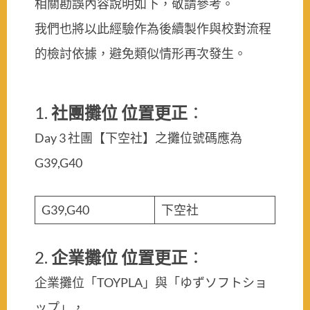
相關勘誤內容說明如下，敬請參考。
我們也將以此經驗作為後續製作與校對流程
的檢討依據，避免類似情形再次發生。
1.
社團攤位 位置更正
：
Day 3 社團【下空社】之攤位號碼應為
G39,G40
G39,G40
下空社
2.
企業攤位 位置更正
：
企業攤位「TOYPLA」與「ゆずソフトショ
ップ」，