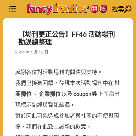
搜尋
【場刊更正公告】FF46 活動場刊
勘誤總整理
2026 年 1 月 12 日
感謝各位對活動場刊的關注與支持。
我們已接獲回饋，發現本次活動場刊中在
社
團攤位
、
企業攤位
以及
coupon券
上面都出
現標示錯誤與資訊疏漏，
對於因此可能造成參加者與社團的不便與困
擾，我們在此致上誠摯的歉意。