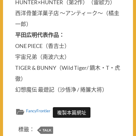
HUNTER×HUNTER（第2作）（雷歐力）
西洋骨董洋菓子店 〜アンティーク〜（橘圭
一郎）
平田広明代表作品：
ONE PIECE（香吉士）
宇宙兄弟（南波六太）
TIGER & BUNNY（Wild Tiger/ 鏑木・T・虎
徹）
幻想魔伝 最遊記（沙悟浄 / 捲簾大将）
FancyFrontier
複製本篇網址
標籤：
TALK