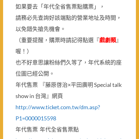
如果要去「年代全省售票點購票」，
請務必先查詢好該端點的營業地址及時間，
以免錯失搶先機會。
（重要提醒，購票時請記得點選『
戲劇類
』
喔！）
也不好意思讓粉絲們久等了，年代系統的座
位圖已經公開。
年代售票 『藤原啓治×平田廣明 Special talk
show in 台灣』網頁
http://www.ticket.com.tw/dm.asp?
P1=0000015598
年代售票 年代全省售票點