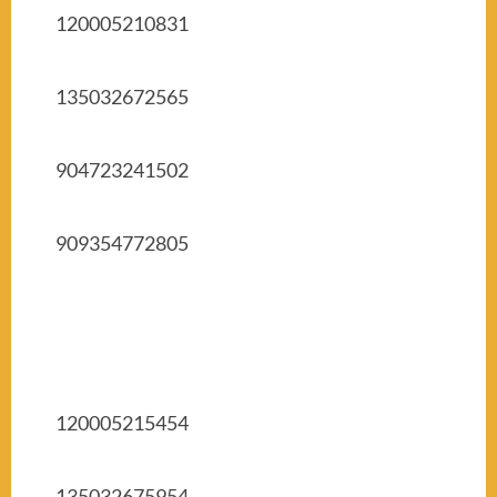
120005210831
135032672565
904723241502
909354772805
120005215454
135032675954