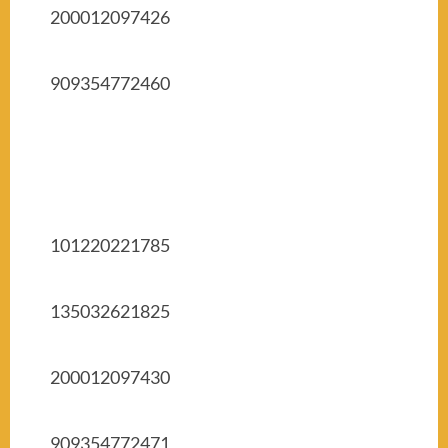
200012097426
909354772460
101220221785
135032621825
200012097430
909354772471