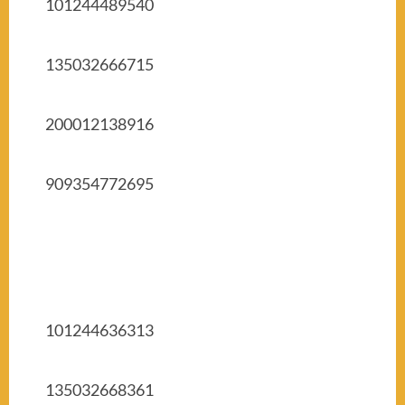
101244489540
135032666715
200012138916
909354772695
101244636313
135032668361