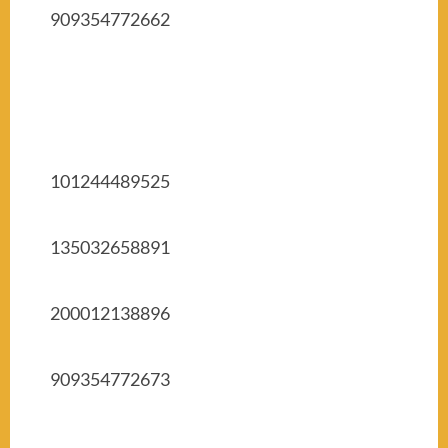
909354772662
101244489525
135032658891
200012138896
909354772673