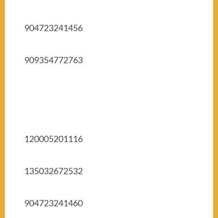
904723241456
909354772763
120005201116
135032672532
904723241460