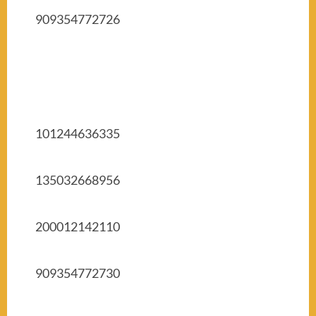
909354772726
101244636335
135032668956
200012142110
909354772730