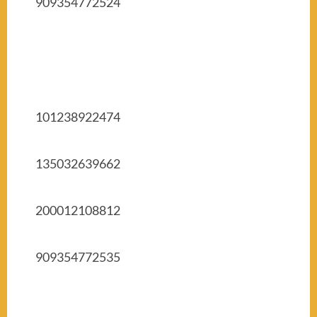
909354772524
101238922474
135032639662
200012108812
909354772535