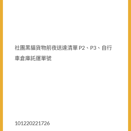
社團黑貓貨物前夜送達清單 P2、P3、自行
車倉庫託運單號
101220221726