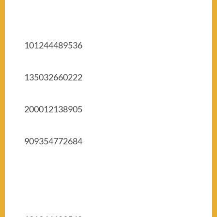
101244489536
135032660222
200012138905
909354772684