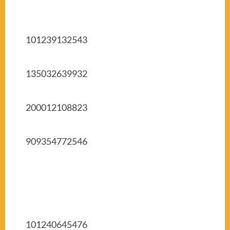
101239132543
135032639932
200012108823
909354772546
101240645476