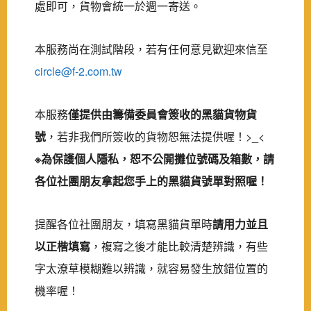
處即可，貨物會統一於週一寄送。
本服務尚在測試階段，若有任何意見歡迎來信至
circle@f-2.com.tw
本服務
僅提供由籌備委員會簽收的黑貓貨物貨
號
，若非我們所簽收的貨物恕無法提供喔！>_<
※為保護個人隱私，恕不公開攤位號碼及箱數，請
各位社團朋友拿起您手上的黑貓貨號單對照喔！
提醒各位社團朋友，填寫黑貓貨單時
請用力並且
以正楷填寫
，複寫之後才能比較清楚辨識，有些
字太潦草模糊難以辨識，就容易發生放錯位置的
機率喔！