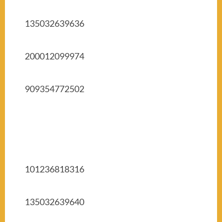
135032639636
200012099974
909354772502
101236818316
135032639640