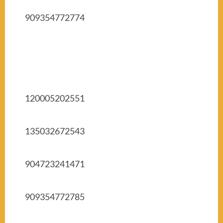
909354772774
120005202551
135032672543
904723241471
909354772785