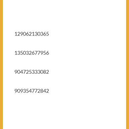
129062130365
135032677956
904725333082
909354772842