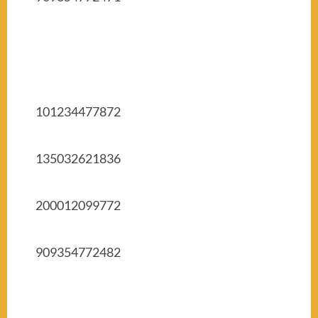
101234477872
135032621836
200012099772
909354772482