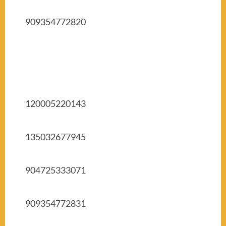
909354772820
120005220143
135032677945
904725333071
909354772831