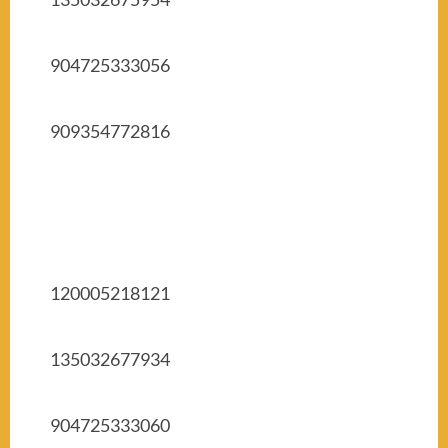
904725333056
909354772816
120005218121
135032677934
904725333060