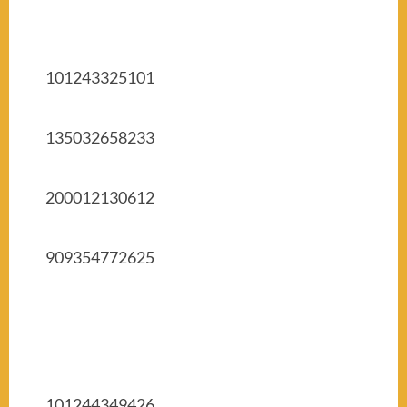
101243325101
135032658233
200012130612
909354772625
101244349426