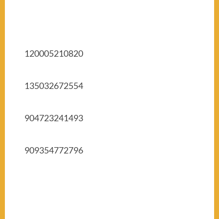
120005210820
135032672554
904723241493
909354772796