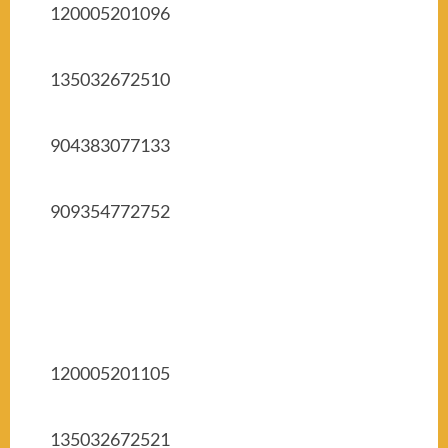
120005201096
135032672510
904383077133
909354772752
120005201105
135032672521