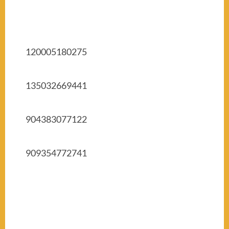
120005180275
135032669441
904383077122
909354772741