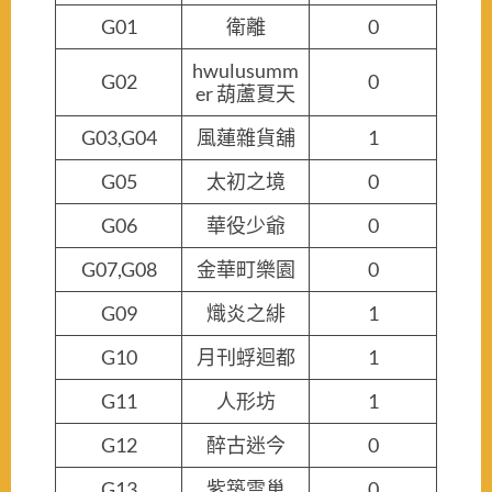
G01
衛離
0
hwulusumm
G02
0
er 葫蘆夏天
G03,G04
風蓮雜貨舖
1
G05
太初之境
0
G06
華役少爺
0
G07,G08
金華町樂園
0
G09
熾炎之緋
1
G10
月刊蜉迴都
1
G11
人形坊
1
G12
醉古迷今
0
G13
紫築雲巢
0