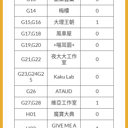
G14
梅樓
0
G15,G16
大理王朝
1
G17,G18
風車屋
0
G19,G20
+喵耳園+
0
夜大大工作
G21,G22
0
室
G23,G24G2
Kaku Lab
0
5
G26
ATAUD
0
G27,G28
維亞工作室
1
H01
魔寶大典
0
GIVE ME A