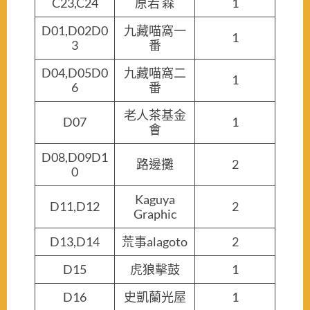
C23,C24
原若 森
1
D01,D02D0
九藏喵窩一
1
3
番
D04,D05D0
九藏喵窩二
1
6
番
老人茶基金
D07
1
會
D08,D09D1
路邊攤
2
0
Kaguya
D11,D12
2
Graphic
D13,D14
荒事alagoto
2
D15
虎狼擊鼓
1
D16
史凱蘭光屋
1