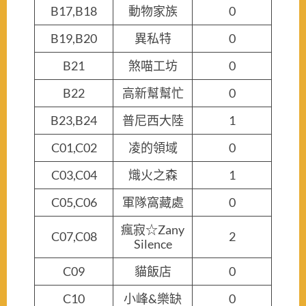
B17,B18
動物家族
0
B19,B20
異私特
0
B21
煞喵工坊
0
B22
高新幫幫忙
0
B23,B24
普尼西大陸
1
C01,C02
凌的領域
0
C03,C04
熾火之森
1
C05,C06
軍隊窩藏處
0
瘋寂☆Zany
C07,C08
2
Silence
C09
貓飯店
0
C10
小峰&樂缺
0