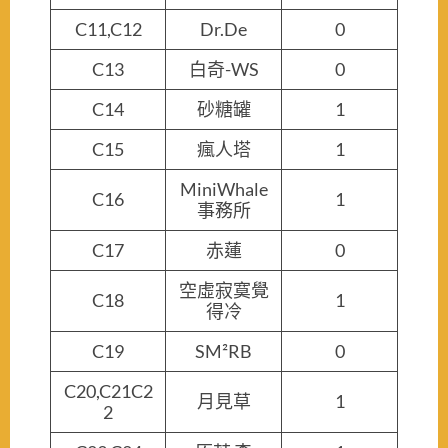
C11,C12
Dr.De
0
C13
白奇-WS
0
C14
砂糖罐
1
C15
瘋人塔
1
MiniWhale
C16
1
事務所
C17
赤蓮
0
空虛寂寞覺
C18
1
得冷
C19
SM²RB
0
C20,C21C2
月見草
1
2