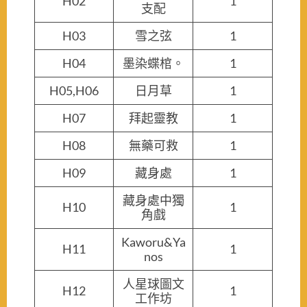
H02
1
支配
H03
雪之弦
1
H04
墨染蝶棺。
1
H05,H06
日月草
1
H07
拜起靈教
1
H08
無藥可救
1
H09
藏身處
1
藏身處中獨
H10
1
角戲
Kaworu&Ya
H11
1
nos
人星球圖文
H12
1
工作坊