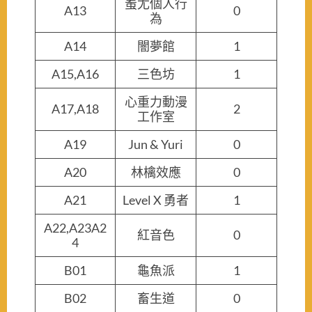
蚩尤個人行
A13
0
為
A14
闇夢館
1
A15,A16
三色坊
1
心重力動漫
A17,A18
2
工作室
A19
Jun & Yuri
0
A20
林檎效應
0
A21
Level X 勇者
1
A22,A23A2
紅音色
0
4
B01
龜魚派
1
B02
畜生道
0