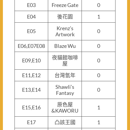
E03
Freeze Gate
0
E04
後花園
1
Krenz’s
E05
0
Artwork
E06,E07E08
Blaze Wu
0
夜貓館咖啡
E09,E10
0
屋
E11,E12
台灣氫年
0
Shawli’s
E13,E14
0
Fantasy
原色屋
E15,E16
1
&KAWORU
E17
凸該王國
1