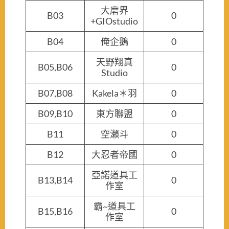
大磨界
B03
0
+GIOstudio
B04
俺企鵝
0
天野翔真
B05,B06
0
Studio
B07,B08
Kakela＊羽
0
B09,B10
東方聯盟
0
B11
空瀨斗
0
B12
大忍者帝國
0
亞諾道具工
B13,B14
0
作室
霸~道具工
B15,B16
0
作室