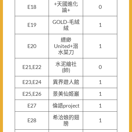
+天國進化
E18
0
論+
GOLD-毛絨
E19
1
絨
縹緲
E20
United+溺
1
水菜刀
水泥繪社
E21,E22
0
(帥)
E23,E24
異界遊人館
1
E25,E26
景美仙姬巖
1
E27
倫語project
1
希洽娘的翅
E28
1
膀