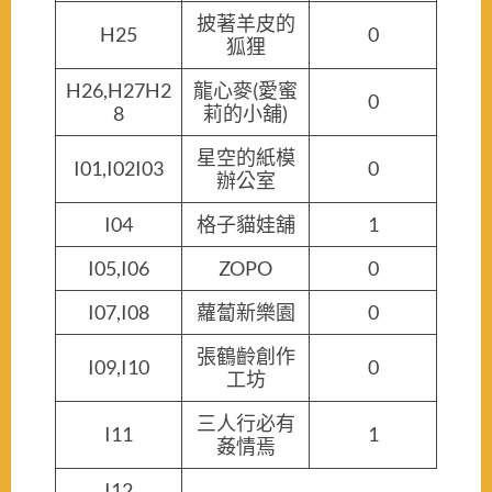
披著羊皮的
H25
0
狐狸
H26,H27H2
龍心麥(愛蜜
0
8
莉的小舖)
星空的紙模
I01,I02I03
0
辦公室
I04
格子貓娃舖
1
I05,I06
ZOPO
0
I07,I08
蘿蔔新樂園
0
張鶴齡創作
I09,I10
0
工坊
三人行必有
I11
1
姦情焉
I12