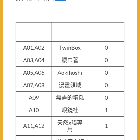
首日攤位編
社團名稱
首日加椅
號
A01,A02
TwinBox
0
A03,A04
腰巾著
0
A05,A06
Aokihoshi
0
A07,A08
漫畫領域
0
A09
無盡的糟糕
0
A10
眼鏡社
1
天然x貓專
A11,A12
1
用