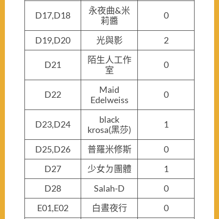
永夜曲&米
D17,D18
0
莉醬
D19,D20
光與影
2
陌生人工作
D21
0
室
Maid
D22
0
Edelweiss
black
D23,D24
1
krosa(黑莎)
D25,D26
普羅米修斯
0
D27
少女ㄉ團體
1
D28
Salah-D
0
E01,E02
白晝夜行
0