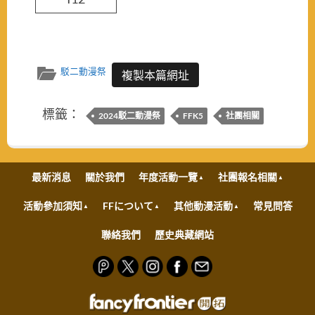
駁二動漫祭
複製本篇網址
標籤：
2024駁二動漫祭
FFK5
社團相關
最新消息
關於我們
年度活動一覽
社團報名相關
活動參加須知
FFについて
其他動漫活動
常見問答
聯絡我們
歷史典藏網站