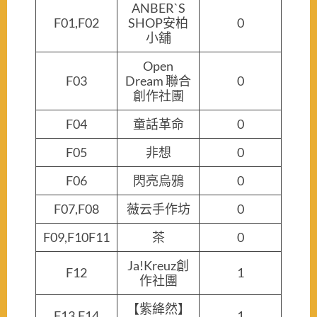
ANBER`S
F01,F02
SHOP安柏
0
小舖
Open
F03
Dream 聯合
0
創作社團
F04
童話革命
0
F05
非想
0
F06
閃亮烏鴉
0
F07,F08
薇云手作坊
0
F09,F10F11
茶
0
Ja!Kreuz創
F12
1
作社團
【紫絳然】
F13,F14
1