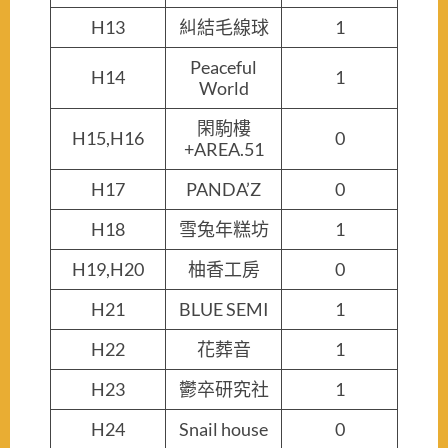
H13
糾結毛線球
1
Peaceful
H14
1
World
閑駒樓
H15,H16
0
+AREA.51
H17
PANDA’Z
0
H18
雪兔年糕坊
1
H19,H20
柚香工房
0
H21
BLUE SEMI
1
H22
花葬音
1
H23
鬱卒研究社
1
H24
Snail house
0