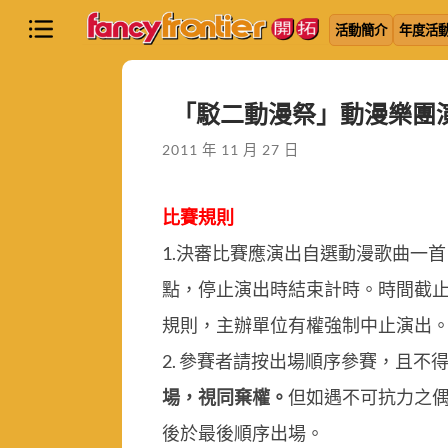
活動簡介
年度活
「駁二動漫祭」動漫樂團
2011 年 11 月 27 日
比賽規則
1.決審比賽應演出自選動漫歌曲一首
點，停止演出時結束計時。時間截止
規則，主辦單位有權強制中止演出
2. 參賽者請按出場順序參賽，且
場，視同棄權。
但如遇不可抗力之偶
後於最後順序出場。