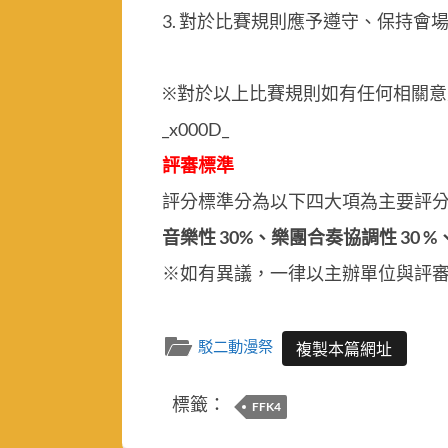
3. 對於比賽規則應予遵守、保持
※對於以上比賽規則如有任何相關
_x000D_
評審標準
評分標準分為以下四大項為主要評
音樂性 30%、樂團合奏協調性 30 %、
※如有異議，一律以主辦單位與評
駁二動漫祭
複製本篇網址
標籤：
FFK4