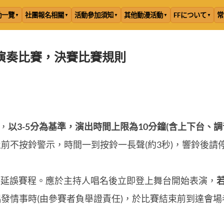
動一覽
社團報名相關
活動參加須知
其他動漫活動
FFについて
常
演奏比賽，決賽比賽規則
，
以3-5分為基準，演出時間上限為10分鐘(含上下台、調
前不按鈴警示，時間一到按鈴一長聲(約3秒)，響鈴後請
。
不得延誤賽程。應於主持人唱名後立即登上舞台開始表演，
發情事時(由參賽者負舉證責任)，於比賽結束前到達會