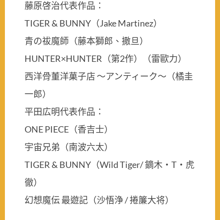
藤原啓治代表作品：
TIGER & BUNNY（Jake Martinez）
青の祓魔師（藤本獅郎、撒旦）
HUNTER×HUNTER（第2作）（雷歐力）
西洋骨董洋菓子店 〜アンティーク〜（橘圭
一郎）
平田広明代表作品：
ONE PIECE（香吉士）
宇宙兄弟（南波六太）
TIGER & BUNNY（Wild Tiger/ 鏑木・T・虎
徹）
幻想魔伝 最遊記（沙悟浄 / 捲簾大将）