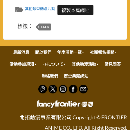
其他類型動漫活動
複製本篇網址
標籤：
TALK
最新消息
關於我們
年度活動一覽
社團報名相關
活動參加須知
FFについて
其他動漫活動
常見問答
聯絡我們
歷史典藏網站
開拓動漫事業有限公司 Copyright © FRONTIER
ANIME CO., LTD. All Right Reserved.