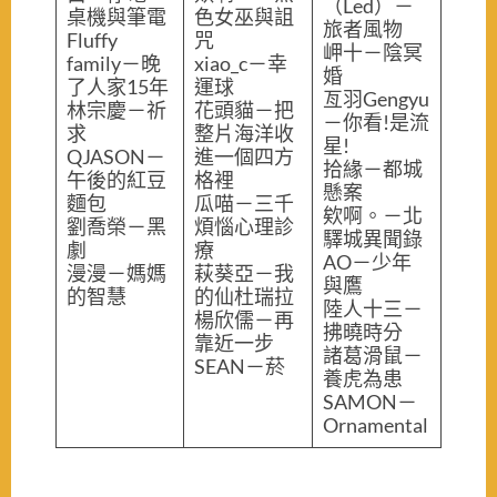
（Led）－
桌機與筆電
色女巫與詛
旅者風物
Fluffy
咒
岬十－陰冥
family－晚
xiao_c－幸
婚
了人家15年
運球
亙羽Gengyu
林宗慶－祈
花頭貓－把
－你看!是流
求
整片海洋收
星!
QJASON－
進一個四方
拾緣－都城
午後的紅豆
格裡
懸案
麵包
瓜喵－三千
欸啊。－北
劉喬榮－黑
煩惱心理診
驛城異聞錄
劇
療
AO－少年
漫漫－媽媽
萩葵亞－我
與鷹
的智慧
的仙杜瑞拉
陸人十三－
楊欣儒－再
拂曉時分
靠近一步
諸葛滑鼠－
SEAN－菸
養虎為患
SAMON－
Ornamental