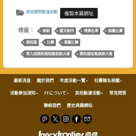
其他類型動漫活動
複製本篇網址
標籤：
原創
圖文創作
得獎名單
插畫比賽
極短篇
比賽
漫畫比賽
第九屆開拓極短篇原創大賞
開拓極短篇原創大賞
最新消息
關於我們
年度活動一覽
社團報名相關
活動參加須知
FFについて
其他動漫活動
常見問答
聯絡我們
歷史典藏網站