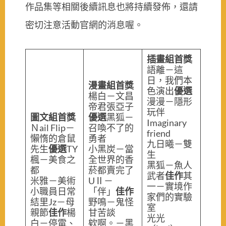
作品集等相關後續訊息也將持續發佈，還請
密切注意活動官網的消息喔。
插畫組
首獎
語離－這
日，我們本
漫畫組
首獎
色演出
優選
楊白－文昌
漫漫－隱形
帝君張亞子
玩伴
圖文組
首獎
優選
黑狐－
Imaginary
Ｎail Flip－
召喚不了的
friend
懶惰的倉鼠
勇者
九日曦－雙
先生
優選
TY
小黑炭－當
生
楓－美食之
全世界的香
黑狐－魚人
都
菸都賣完了
武者
佳作
其
米雅－美術
UⅡ－
一－實境作
小職員日常
「伴」
佳作
家們的實驗
結里Jz－母
野鳴－鬼怪
室
親節
佳作
楊
甘苦談
光光
白－停電、
欸啊。－黑