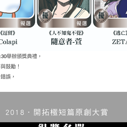
30
舉辦頒獎典禮，
持與鼓勵！
分錯誤，