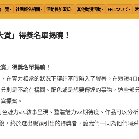
動一覽
社團報名相關
活動參加須知
其他動漫活動
FFについて
常
大賞」得獎名單揭曉！
大賞」得獎名單揭曉！
，在實力相當的狀況下讓評審時陷入了膠著。在短短4頁
部分則是不論在構圖、配色或是想要傳達的事物，這些部
相當振奮。
、角色魅力v.s.敘事呈現、整體魅力v.s期待度、作品可以分
論後，終於選出脫穎引出的得獎者，讓我們一同為他們喝采