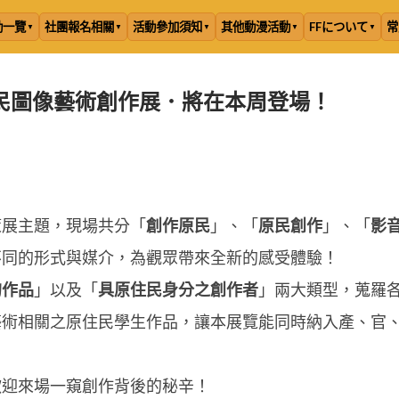
動一覽
社團報名相關
活動參加須知
其他動漫活動
FFについて
常
民圖像藝術創作展．將在本周登場！
策展主題，現場共分「
創作原民
」、「
原民創作
」、「
影
不同的形式與媒介，為觀眾帶來全新的感受體驗！
的作品
」以及「
具原住民身分之創作者
」兩大類型，蒐羅
藝術相關之原住民學生作品，讓本展覽能同時納入產、官
歡迎來場一窺創作背後的秘辛！