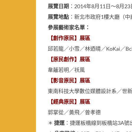
展覽日期
：2014年8月11日～8月2
展覽地點
：新北市政府1樓大廳（中
參展藝術家名單：
【創作原民】展區
邱若龍／小雪／林迺晴／KoKai／BcNy
【原民創作】展區
韋蘺若明／祅風
【影音原民】展區
東南科技大學數位媒體設計系／世
【經典原民】展區
郭掌從／黃飛／曾孝德
＊
捷運
：捷運板橋線到板橋站3A號