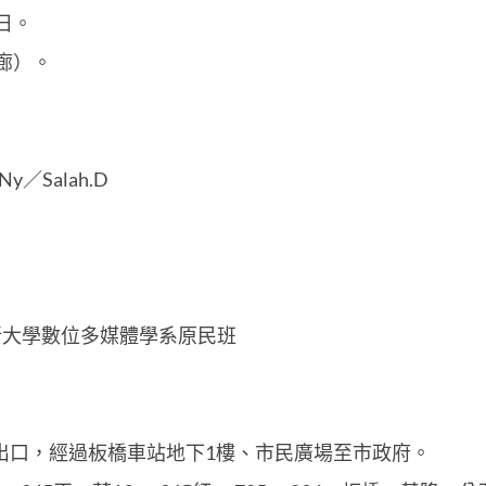
3日。
廊）。
／Salah.D
新大學數位多媒體學系原民班
出口，經過板橋車站地下1樓、市民廣場至市政府。