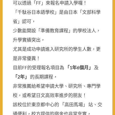
可以透過「
FF
」來報名申請入學囉！
「千駄谷日本語學校」是由日本「文部科學
省」認可，
少數能開設「準備教育課程」的學校法人，
升學實績突出，
尤其是成功申請進入研究所的學生人數，更
是非常優異！
目前
FF
的受理報名項目為
「
1
年
6
個月」
及
「
2
年」
的長期課程，
非常推薦給希望申請大學、研究所、專門學
校，或希望日文高效率進步的朋友！
該校位於東京都中心的 「高田馬場」 站、交
通便利，校方提供的宿舍也非常充實，